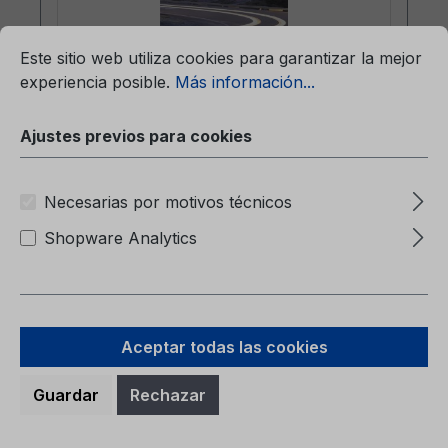
mación...
Ajustes previos para cookies
Este sitio web utiliza cookies para garantizar la mejor
experiencia posible.
Más información...
Carpeta de Servicio CG2147AUT
Ajustes previos para cookies
09/2025 - Austria
Necesarias por motivos técnicos
Shopware Analytics
Carpeta de ServicioCG2147AUT 09/2025 -
Austria
Aceptar todas las cookies
Guardar
Rechazar
Precio normal:
7,46 €