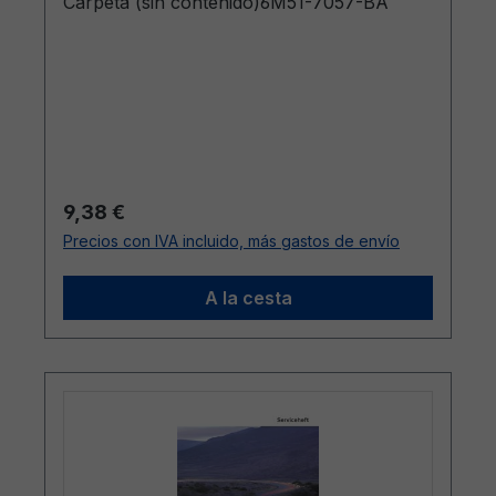
Carpeta (sin contenido)6M51-7057-BA
Precio normal:
9,38 €
Precios con IVA incluido, más gastos de envío
A la cesta