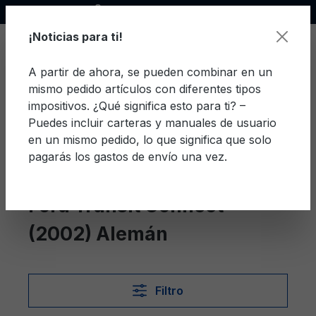
Socio oficial de Ford
enido principal
¡Noticias para ti!
A partir de ahora, se pueden combinar en un
mismo pedido artículos con diferentes tipos
El c
impositivos. ¿Qué significa esto para ti? –
Puedes incluir carteras y manuales de usuario
en un mismo pedido, lo que significa que solo
pagarás los gastos de envío una vez.
Alemán
Transit Connect (2002)
Ford Transit Connect
(2002) Alemán
Filtro