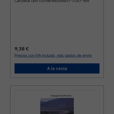
Carpeta (sin contenido)6M51-7057-BA
Precio normal:
9,38 €
Precios con IVA incluido, más gastos de envío
A la cesta