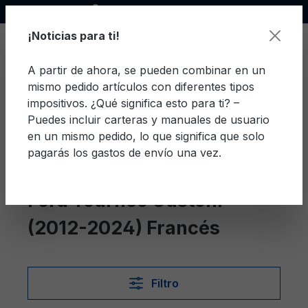
Socio oficial de Ford
enido principal
¡Noticias para ti!
A partir de ahora, se pueden combinar en un
mismo pedido artículos con diferentes tipos
El c
impositivos. ¿Qué significa esto para ti? –
Puedes incluir carteras y manuales de usuario
en un mismo pedido, lo que significa que solo
pagarás los gastos de envío una vez.
Francés
Tourneo Custom (2012-2024)
Ford Tourneo Custom
(2012-2024) Francés
Filtro