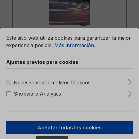
mación...
Ajustes previos para cookies
Este sitio web utiliza cookies para garantizar la mejor
Carpeta de Servicio CG2147BEL
experiencia posible.
Más información...
06/2024 - Bélgica
Ajustes previos para cookies
Carpeta de ServicioCG2147BEL 06/2024 -
Bélgica
Necesarias por motivos técnicos
Shopware Analytics
Aceptar todas las cookies
Precio normal:
7,46 €