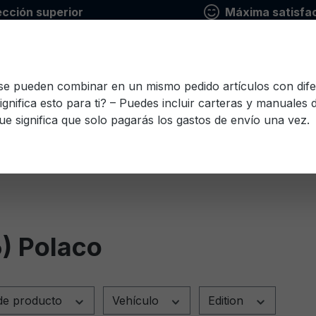
ección superior
Máxima satisfac
 se pueden combinar en un mismo pedido artículos con dife
ignifica esto para ti? – Puedes incluir carteras y manuales
ue significa que solo pagarás los gastos de envío una vez.
io
Finlandés
Francés
Griego
Italiano
Le
Esloveno
Español
Checo
Turco
Húnga
) Polaco
de producto
Vehículo
Edition