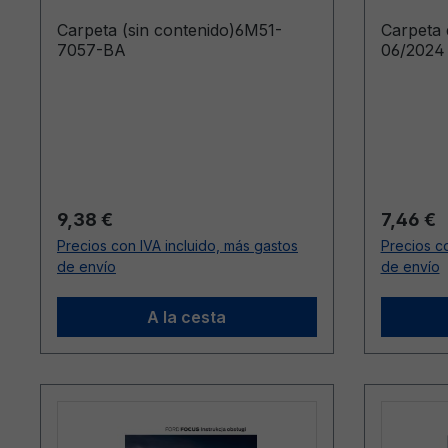
Carpeta (sin contenido)6M51-
Carpeta
7057-BA
06/2024 
Precio normal:
Precio n
9,38 €
7,46 €
Precios con IVA incluido, más gastos
Precios co
de envío
de envío
A la cesta