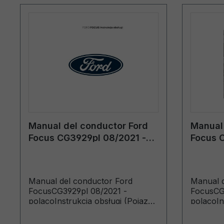
Manual del conductor Ford
Manual 
Focus CG3929pl 08/2021 -
Focus 
polaco
polaco
Manual del conductor Ford
Manual d
FocusCG3929pl 08/2021 -
FocusCG
polacoInstrukcja obsługi (Pojazdy
polacoIn
wyprodukowane do 04.09.2022)
wyprodu