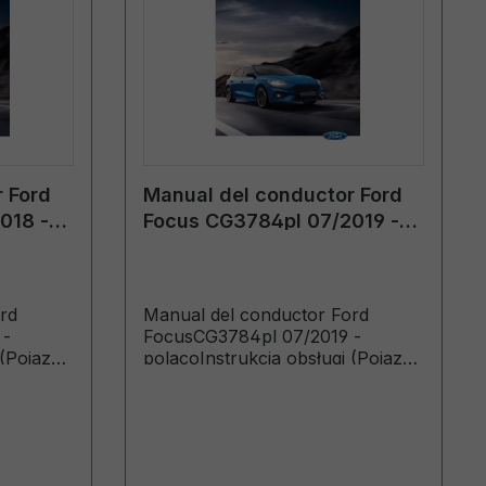
 Ford
Manual del conductor Ford
018 -
Focus CG3784pl 07/2019 -
polaco
rd
Manual del conductor Ford
 -
FocusCG3784pl 07/2019 -
 (Pojazdy
polacoInstrukcja obsługi (Pojazdy
.2018
wyprodukowane od 19.08.2019
 do
Pojazdy wyprodukowane do
26.04.2020)