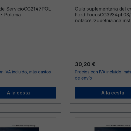
 de ServicioCG2147POL
Guía suplementaria del 
- Polonia
Ford FocusCG3934pl 03/
polacoUzupełniająca inst
obsługi (Pojazdy wypro
od 10.07.2023 Pojazdy
wyprodukowane do 20.0
ormal:
Precio normal:
30,20 €
n IVA incluido, más gastos
Precios con IVA incluido, má
de envío
A la cesta
A la cesta