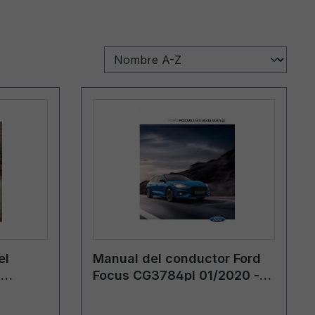
el
Manual del conductor Ford
s
Focus CG3784pl 01/2020 -
polaco
polaco