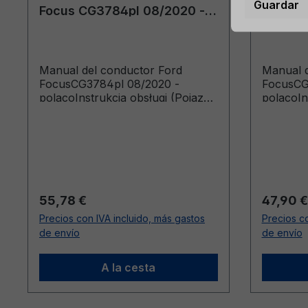
Guardar
Focus CG3784pl 08/2020 -
Focus 
polaco
polaco
Manual del conductor Ford
Manual d
FocusCG3784pl 08/2020 -
FocusCG
polacoInstrukcja obsługi (Pojazdy
polacoIn
wyprodukowane od 02.11.2020
wyprodu
Pojazdy wyprodukowane do
Pojazdy
14.03.2021)
07.04.20
Precio normal:
Precio n
55,78 €
47,90 €
Precios con IVA incluido, más gastos
Precios co
de envío
de envío
A la cesta