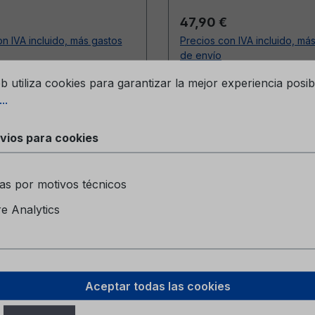
ormal:
Precio normal:
47,90 €
n IVA incluido, más gastos
Precios con IVA incluido, má
de envío
os para cookies
eb utiliza cookies para garantizar la mejor experiencia posib
A la cesta
A la cesta
..
vios para cookies
as por motivos técnicos
 Analytics
Aceptar todas las cookies
del conductor Ford
Manual del conductor