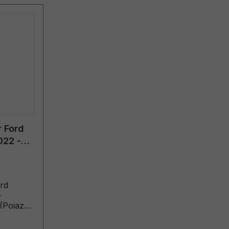
 Ford
022 -
rd
-
 (Pojazdy
7.2023
 do