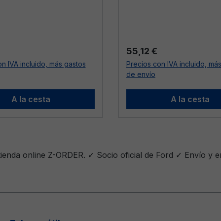
20.03.2024)
ormal:
Precio normal:
55,12 €
n IVA incluido, más gastos
Precios con IVA incluido, má
de envío
A la cesta
A la cesta
ienda online Z-ORDER. ✓ Socio oficial de Ford ✓ Envío y 