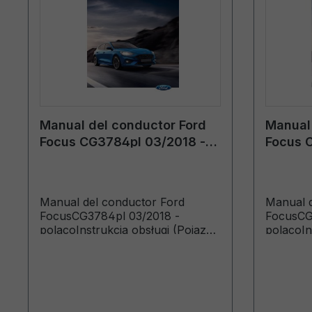
Manual del conductor Ford
Manual 
Focus CG3784pl 03/2018 -
Focus 
polaco
polaco
Manual del conductor Ford
Manual d
FocusCG3784pl 03/2018 -
FocusCG
polacoInstrukcja obsługi (Pojazdy
polacoIn
wyprodukowane do 14.10.2018)
wyprodu
Pojazdy
18.08.20