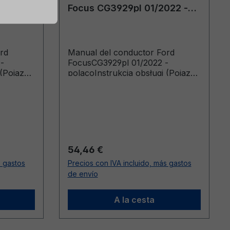
020 -
Focus CG3929pl 01/2022 -
polaco
rd
Manual del conductor Ford
-
FocusCG3929pl 01/2022 -
 (Pojazdy
polacoInstrukcja obsługi (Pojazdy
.2021
wyprodukowane od 05.09.2022
 do
Pojazdy wyprodukowane do
09.07.2023)
Precio normal:
54,46 €
s gastos
Precios con IVA incluido, más gastos
de envío
A la cesta