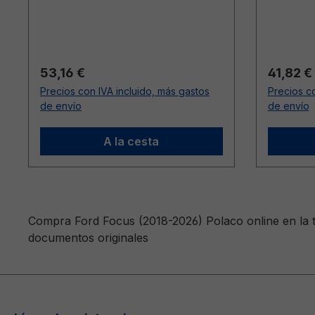
Precio normal:
Precio n
53,16 €
41,82 €
Precios con IVA incluido, más gastos
Precios co
de envío
de envío
A la cesta
Compra Ford Focus (2018-2026) Polaco online en la t
documentos originales