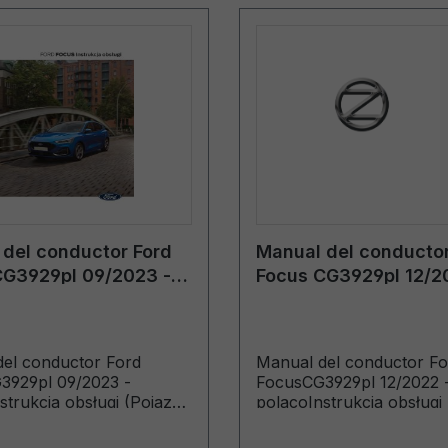
del conductor Ford
Manual del conductor
CG3929pl 09/2023 -
Focus CG3929pl 12/2
polaco
el conductor Ford
Manual del conductor Fo
3929pl 09/2023 -
FocusCG3929pl 12/2022 
strukcja obsługi (Pojazdy
polacoInstrukcja obsługi
kowane od 21.03.2024)
wyprodukowane od 10.0
Pojazdy wyprodukowane