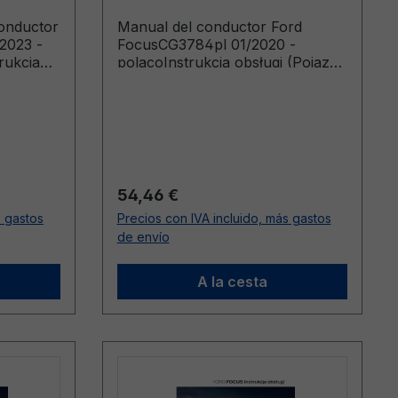
conductor
Manual del conductor Ford
2023 -
FocusCG3784pl 01/2020 -
rukcja
polacoInstrukcja obsługi (Pojazdy
dukowane
wyprodukowane od 27.04.2020)
3.2024)
Precio normal:
54,46 €
s gastos
Precios con IVA incluido, más gastos
de envío
A la cesta