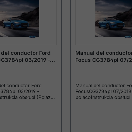
del conductor Ford
Manual del conductor
CG3784pl 03/2019 -
Focus CG3784pl 07/2
polaco
el conductor Ford
Manual del conductor Fo
3784pl 03/2019 -
FocusCG3784pl 07/2018
strukcja obsługi (Pojazdy
polacoInstrukcja obsługi
kowane od 08.04.2019
wyprodukowane od 15.10
 wyprodukowane do
Pojazdy wyprodukowane
19)
13.01.2019)