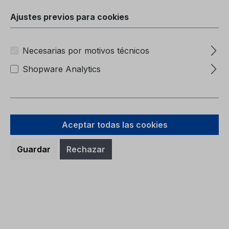
Carpeta (sin contenido)6M51-7057-BA
Ajustes previos para cookies
Necesarias por motivos técnicos
Shopware Analytics
Precio normal:
9,38 €
Precios con IVA incluido, más gastos de envío
Aceptar todas las cookies
A la cesta
Guardar
Rechazar