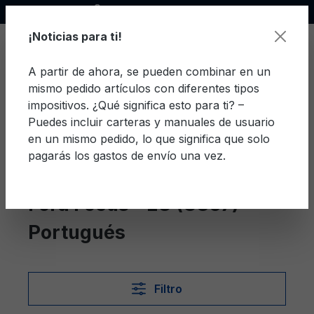
Socio oficial de Ford
enido principal
¡Noticias para ti!
A partir de ahora, se pueden combinar en un
mismo pedido artículos con diferentes tipos
El c
impositivos. ¿Qué significa esto para ti? –
Puedes incluir carteras y manuales de usuario
en un mismo pedido, lo que significa que solo
pagarás los gastos de envío una vez.
Portugués
Focus - EU (C307)
Ford Focus - EU (C307)
Portugués
Filtro