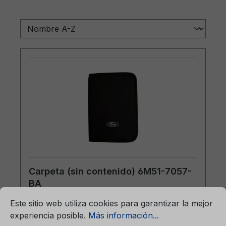
Carpeta (sin contenido) 6M51-7057-
BA
mación...
Ajustes previos para cookies
Este sitio web utiliza cookies para garantizar la mejor
experiencia posible.
Más información...