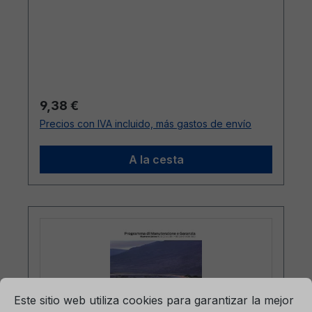
Precio normal:
9,38 €
Precios con IVA incluido, más gastos de envío
A la cesta
mación...
Ajustes previos para cookies
Este sitio web utiliza cookies para garantizar la mejor