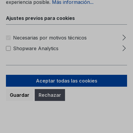
experiencia posible.
Más información...
Ajustes previos para cookies
Carpeta de Servicio CG2147CHE
06/2024 - Suiza
Necesarias por motivos técnicos
Shopware Analytics
Carpeta de ServicioCG2147CHE 06/2024 -
Suiza
Aceptar todas las cookies
Guardar
Rechazar
Precio normal:
7,46 €
Precios con IVA incluido, más gastos de envío