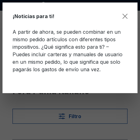
Socio oficial de Ford
enido principal
¡Noticias para ti!
A partir de ahora, se pueden combinar en un
mismo pedido artículos con diferentes tipos
El c
impositivos. ¿Qué significa esto para ti? –
Puedes incluir carteras y manuales de usuario
en un mismo pedido, lo que significa que solo
pagarás los gastos de envío una vez.
Italiano
Puma
Ford Puma Italiano
Filtro