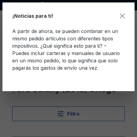
Socio oficial de Ford
enido principal
¡Noticias para ti!
A partir de ahora, se pueden combinar en un
mismo pedido artículos con diferentes tipos
El c
impositivos. ¿Qué significa esto para ti? –
Puedes incluir carteras y manuales de usuario
en un mismo pedido, lo que significa que solo
pagarás los gastos de envío una vez.
Griego
Galaxy (2015)
Ford Galaxy (2015) Griego
Filtro