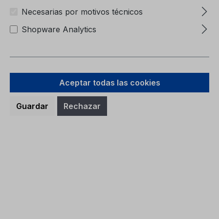
Necesarias por motivos técnicos
Shopware Analytics
Precio normal:
9,38 €
Aceptar todas las cookies
Precios con IVA incluido, más gastos de envío
Guardar
Rechazar
A la cesta