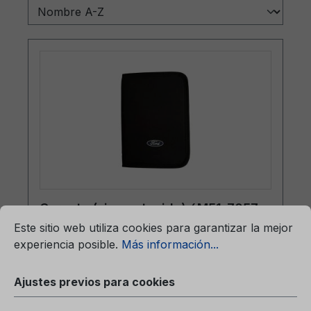
mación...
Carpeta (sin contenido) 6M51-7057-
Ajustes previos para cookies
BA
Este sitio web utiliza cookies para garantizar la mejor
experiencia posible.
Más información...
Ajustes previos para cookies
Carpeta (sin contenido)6M51-7057-BA