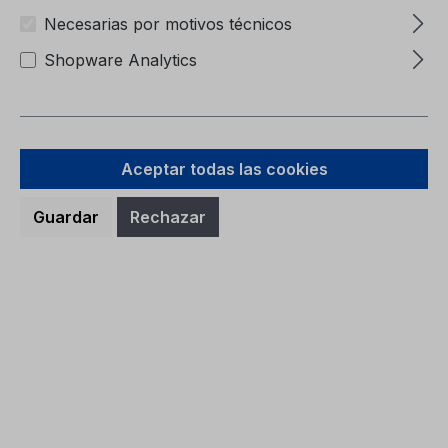
Necesarias por motivos técnicos
Shopware Analytics
Precio normal:
9,38 €
Aceptar todas las cookies
Precios con IVA incluido, más gastos de envío
Guardar
Rechazar
A la cesta