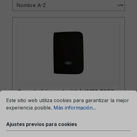
mación...
Carpeta (sin contenido) 6M51-7057-
Ajustes previos para cookies
BA
Este sitio web utiliza cookies para garantizar la mejor
experiencia posible.
Más información...
Ajustes previos para cookies
Carpeta (sin contenido)6M51-7057-BA