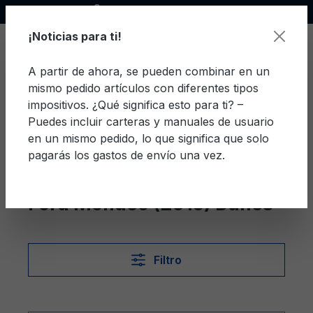
Socio oficial de Ford
enido principal
¡Noticias para ti!
A partir de ahora, se pueden combinar en un
mismo pedido artículos con diferentes tipos
El c
impositivos. ¿Qué significa esto para ti? –
Puedes incluir carteras y manuales de usuario
en un mismo pedido, lo que significa que solo
pagarás los gastos de envío una vez.
Danés
Mondeo (2015)
Ford Mondeo (2015) Danés
Filtro