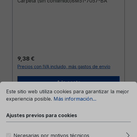
Carpeta (sin contenido)6M51-7057-BA
Precio normal:
9,38 €
Precios con IVA incluido, más gastos de envío
mación...
A la cesta
Ajustes previos para cookies
Este sitio web utiliza cookies para garantizar la mejor
experiencia posible.
Más información...
Ajustes previos para cookies
Necesarias por motivos técnicos