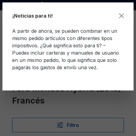
Socio oficial de Ford
enido principal
¡Noticias para ti!
A partir de ahora, se pueden combinar en un
mismo pedido artículos con diferentes tipos
El c
impositivos. ¿Qué significa esto para ti? –
Puedes incluir carteras y manuales de usuario
en un mismo pedido, lo que significa que solo
pagarás los gastos de envío una vez.
Francés
Mondeo Hybrid (2015)
Ford Mondeo Hybrid (2015)
Francés
Filtro