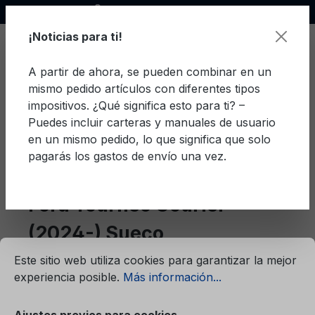
Socio oficial de Ford
enido principal
¡Noticias para ti!
A partir de ahora, se pueden combinar en un
mismo pedido artículos con diferentes tipos
El c
impositivos. ¿Qué significa esto para ti? –
Puedes incluir carteras y manuales de usuario
en un mismo pedido, lo que significa que solo
pagarás los gastos de envío una vez.
Sueco
Tourneo Courier (2024-)
Ford Tourneo Courier
(2024-) Sueco
mación...
Ajustes previos para cookies
Este sitio web utiliza cookies para garantizar la mejor
experiencia posible.
Más información...
Filtro
Ajustes previos para cookies