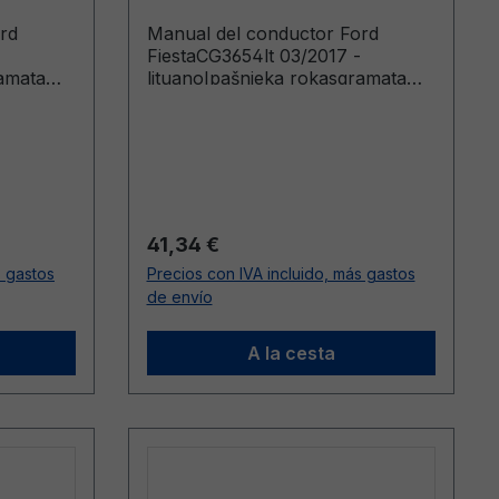
rd
Manual del conductor Ford
FiestaCG3654lt 03/2017 -
ramata
lituanoIpašnieka rokasgramata
20-04-20
(Vehicles Built Up To: 2018-04-
20-09-20)
15)
Precio normal:
41,34 €
s gastos
Precios con IVA incluido, más gastos
de envío
A la cesta