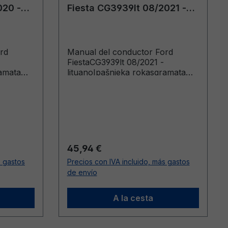
020 -
Fiesta CG3939lt 08/2021 -
lituano
rd
Manual del conductor Ford
FiestaCG3939lt 08/2021 -
ramata
lituanoIpašnieka rokasgramata
1-03-15
(Vehicles Built From: 2021-11-22)
1-11-21)
Precio normal:
45,94 €
s gastos
Precios con IVA incluido, más gastos
de envío
A la cesta