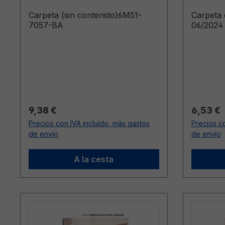
Carpeta (sin contenido)6M51-
Carpeta
7057-BA
06/2024 
Precio normal:
Precio n
9,38 €
6,53 €
Precios con IVA incluido, más gastos
Precios co
de envío
de envío
A la cesta