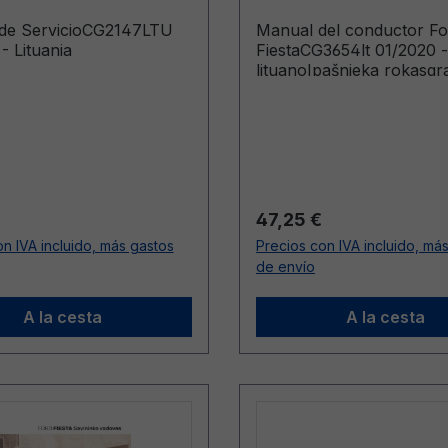
 de ServicioCG2147LTU
Manual del conductor Fo
- Lituania
FiestaCG3654lt 01/2020 -
lituanoIpašnieka rokasg
(Vehicles Built From: 20
Vehicles Built Up To: 20
ormal:
Precio normal:
47,25 €
n IVA incluido, más gastos
Precios con IVA incluido, má
de envío
A la cesta
A la cesta