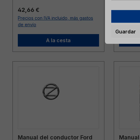
Precio normal:
Precio n
42,66 €
43,31 €
Precios con IVA incluido, más gastos
Precios co
de envío
de envío
Guardar
A la cesta
Manual del conductor Ford
Manual 