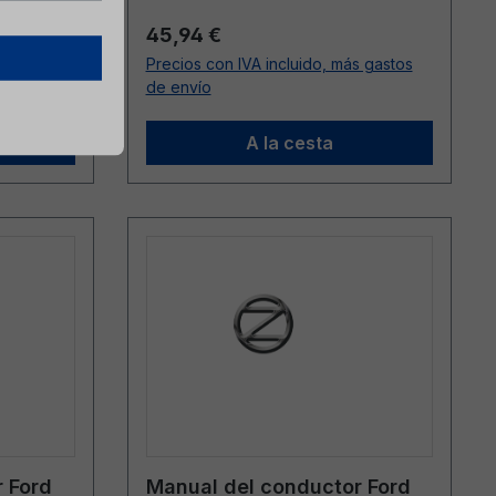
Precio normal:
45,94 €
s gastos
Precios con IVA incluido, más gastos
de envío
A la cesta
 Ford
Manual del conductor Ford