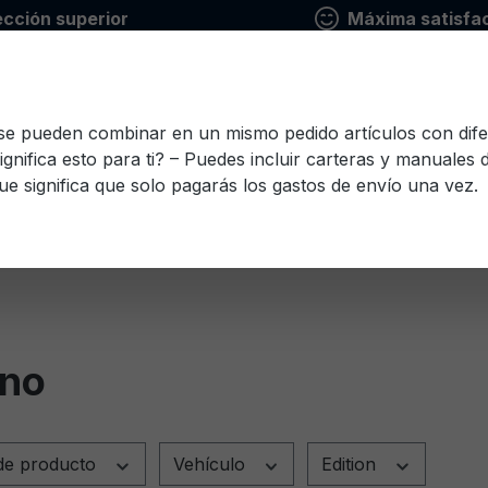
ección superior
Máxima satisfac
 se pueden combinar en un mismo pedido artículos con dife
ignifica esto para ti? – Puedes incluir carteras y manuales
ue significa que solo pagarás los gastos de envío una vez.
io
Finlandés
Francés
Griego
Italiano
Le
Esloveno
Español
Checo
Turco
Húnga
ano
de producto
Vehículo
Edition