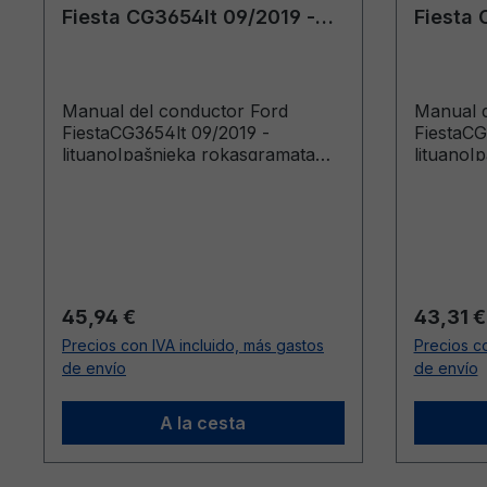
Fiesta CG3654lt 09/2019 -
Fiesta 
lituano
lituano
Manual del conductor Ford
Manual d
FiestaCG3654lt 09/2019 -
FiestaCG
lituanoIpašnieka rokasgramata
lituanoI
(Vehicles Built From: 2020-01-06
(Vehicle
Vehicles Built Up To: 2020-04-19)
Vehicles
Precio normal:
Precio n
45,94 €
43,31 €
Precios con IVA incluido, más gastos
Precios co
de envío
de envío
A la cesta