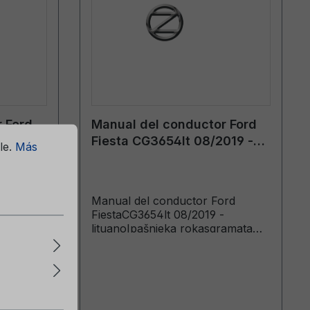
 Ford
Manual del conductor Ford
020 -
Fiesta CG3654lt 08/2019 -
le.
Más
lituano
rd
Manual del conductor Ford
-
FiestaCG3654lt 08/2019 -
ramata
lituanoIpašnieka rokasgramata
20-09-14
(Vehicles Built From: 2019-10-14
21-03-14)
Vehicles Built Up To: 2020-01-05)