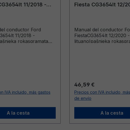
CG3654lt 11/2018 -
Fiesta CG3654lt 12/2
lituano
el conductor Ford
Manual del conductor Fo
3654lt 11/2018 -
FiestaCG3654lt 12/2020 -
pašnieka rokasgramata
lituanoIpašnieka rokasg
s Built From: 2019-01-28
(Vehicles Built From: 202
 Built Up To: 2019-10-13)
Vehicles Built Up To: 202
ormal:
Precio normal:
46,59 €
n IVA incluido, más gastos
Precios con IVA incluido, má
de envío
A la cesta
A la cesta