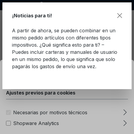
Socio oficial de Ford
enido principal
¡Noticias para ti!
A partir de ahora, se pueden combinar en un
mismo pedido artículos con diferentes tipos
El c
impositivos. ¿Qué significa esto para ti? –
Puedes incluir carteras y manuales de usuario
en un mismo pedido, lo que significa que solo
mación...
Ajustes previos para cookies
pagarás los gastos de envío una vez.
Turco
Tourneo Custom (2024-)
Este sitio web utiliza cookies para garantizar la mejor
experiencia posible.
Más información...
Ford Tourneo Custom
Ajustes previos para cookies
(2024-) Turco
Necesarias por motivos técnicos
Filtro
Shopware Analytics