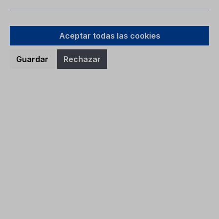
Aceptar todas las cookies
Guardar
Rechazar
Manual del conductor Ford Tourneo
Custom / Transit Custom CG3964tr
04/2023 - turco