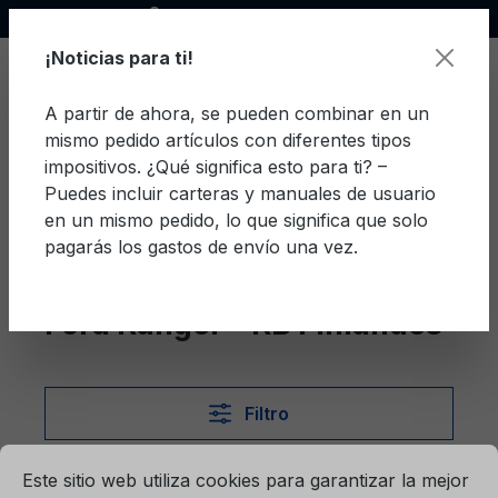
Socio oficial de Ford
enido principal
¡Noticias para ti!
A partir de ahora, se pueden combinar en un
mismo pedido artículos con diferentes tipos
El c
impositivos. ¿Qué significa esto para ti? –
Puedes incluir carteras y manuales de usuario
en un mismo pedido, lo que significa que solo
pagarás los gastos de envío una vez.
Finlandés
Ranger - RB
Ford Ranger - RB Finlandés
Filtro
mación...
Ajustes previos para cookies
Este sitio web utiliza cookies para garantizar la mejor