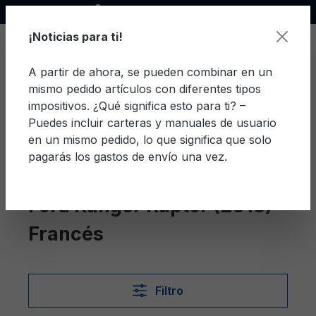
Socio oficial de Ford
enido principal
¡Noticias para ti!
A partir de ahora, se pueden combinar en un
mismo pedido artículos con diferentes tipos
El c
impositivos. ¿Qué significa esto para ti? –
Puedes incluir carteras y manuales de usuario
en un mismo pedido, lo que significa que solo
pagarás los gastos de envío una vez.
Francés
Ranger Raptor (2018)
Ford Ranger Raptor (2018)
Francés
Filtro