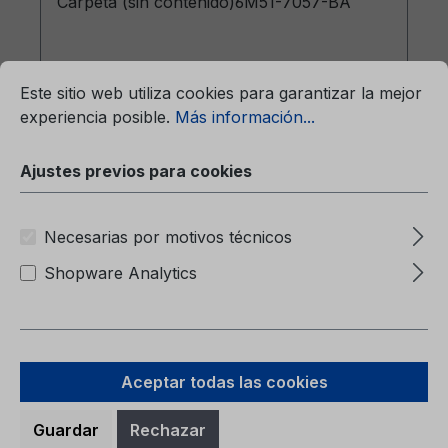
Carpeta (sin contenido)6M51-7057-BA
mación...
Ajustes previos para cookies
Este sitio web utiliza cookies para garantizar la mejor
experiencia posible.
Más información...
Ajustes previos para cookies
Precio normal:
9,38 €
Precios con IVA incluido, más gastos de envío
Necesarias por motivos técnicos
A la cesta
Shopware Analytics
Aceptar todas las cookies
Guardar
Rechazar