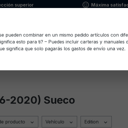
ección superior
Máxima satisfac
 se pueden combinar en un mismo pedido artículos con dife
ignifica esto para ti? – Puedes incluir carteras y manuales
ue significa que solo pagarás los gastos de envío una vez.
io
Finlandés
Francés
Griego
Italiano
Le
Esloveno
Español
Checo
Turco
Húnga
16-2020) Sueco
de producto
Vehículo
Edition