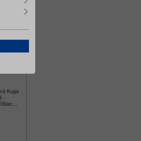
 Ford
7sv
ord Kuga
8 -
Bilar
30 Bilar
-03-12)