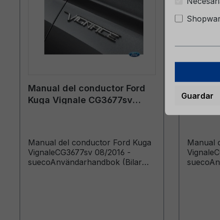
Necesari
Shopware
Manual del conductor Ford
Manual 
Guardar
Kuga Vignale CG3677sv
Kuga V
08/2016 - sueco
08/201
Manual del conductor Ford Kuga
Manual d
VignaleCG3677sv 08/2016 -
VignaleC
suecoAnvändarhandbok (Bilar
suecoAn
tillverkade från: 2016-08-19)
tillverka
tillverka