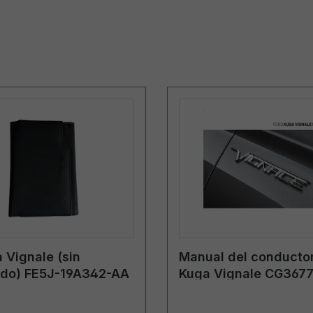
 Vignale (sin
Manual del conductor
ido) FE5J-19A342-AA
Kuga Vignale CG367
01/2019 - sueco