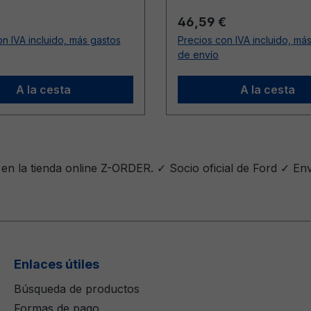
ormal:
Precio normal:
46,59 €
n IVA incluido, más gastos
Precios con IVA incluido, má
de envío
A la cesta
A la cesta
n la tienda online Z-ORDER. ✓ Socio oficial de Ford ✓ En
Enlaces útiles
Búsqueda de productos
Formas de pago