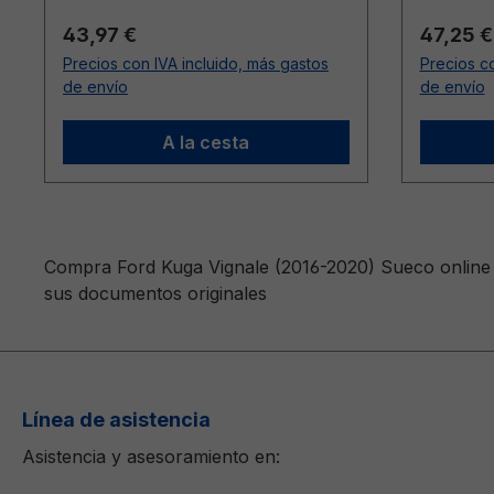
Precio normal:
Precio n
43,97 €
47,25 €
Precios con IVA incluido, más gastos
Precios co
de envío
de envío
A la cesta
Compra Ford Kuga Vignale (2016-2020) Sueco online e
sus documentos originales
Línea de asistencia
Asistencia y asesoramiento en: