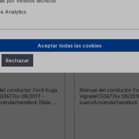
as por motivos técnicos
 Analytics
Aceptar todas las cookies
del conductor Ford
Manual del conductor
Rechazar
ignale CG3677sv
Kuga Vignale CG367
7 - sueco
08/2018 - sueco
el conductor Ford Kuga
Manual del conductor F
G3677sv 08/2017 -
VignaleCG3677sv 08/201
vändarhandbok (Bilar
suecoAnvändarhandbok (
de från: 2017-09-04 Bilar
tillverkade från: 2018-09-
de fram till: 2018-04-22)
tillverkade fram till: 2019