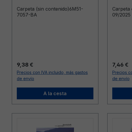
Carpeta (sin contenido)6M51-
Carpeta
7057-BA
09/2025 
Precio normal:
Precio n
9,38 €
7,46 €
Precios con IVA incluido, más gastos
Precios co
de envío
de envío
A la cesta