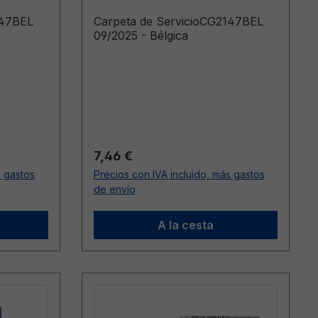
147BEL
Carpeta de ServicioCG2147BEL
09/2025 - Bélgica
Precio normal:
7,46 €
s gastos
Precios con IVA incluido, más gastos
de envío
A la cesta