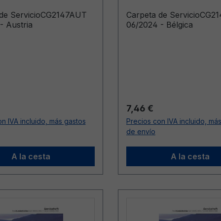
 de ServicioCG2147AUT
Carpeta de ServicioCG2
- Austria
06/2024 - Bélgica
ormal:
Precio normal:
7,46 €
n IVA incluido, más gastos
Precios con IVA incluido, má
de envío
A la cesta
A la cesta