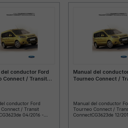
del conductor Ford
Manual del conductor
 Connect / Transit
Tourneo Connect / Tr
t CG3623de 04/2016
Connect CG3623de 1
án
- alemán
el conductor Ford
Manual del conductor Fo
Connect / Transit
Tourneo Connect / Trans
CG3623de 04/2016 -
ConnectCG3623de 12/201
ndenliteratur (gebaut ab
alemánKundenliteratur (
16 gebaut bis 06.05.2018)
22.02.2016 gebaut bis 19.