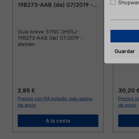
Shopware
19B273-AAB (de) 07/2019 -
conduc
alemán
Connect
CG3866
Guía breve SYNC 3HE5J-
Guía sup
19B273-AAB (de) 07/2019 -
Ford Tou
alemán
Connect
alemánE
Guardar
Betriebs
15.03.20
Precio normal:
Precio n
2,85 €
30,20 
Precios con IVA incluido, más gastos
Precios co
de envío
de envío
A la cesta