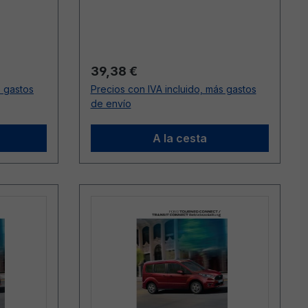
Precio normal:
39,38 €
s gastos
Precios con IVA incluido, más gastos
de envío
A la cesta