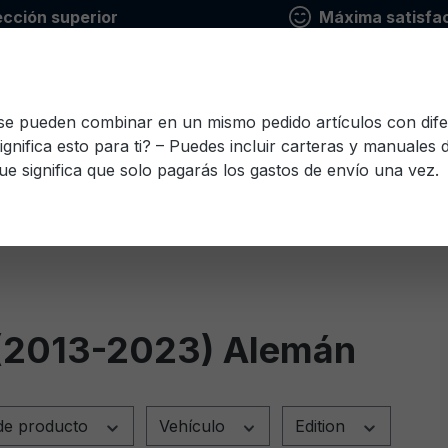
ección superior
Máxima satisfac
 se pueden combinar en un mismo pedido artículos con dife
ignifica esto para ti? – Puedes incluir carteras y manuales
ue significa que solo pagarás los gastos de envío una vez.
io
Finlandés
Francés
Griego
Italiano
Le
Esloveno
Español
Checo
Turco
Húnga
 (2013-2023) Alemán
de producto
Vehículo
Edition