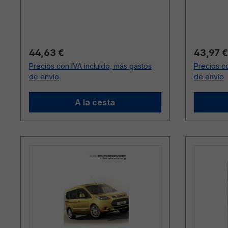
Precio normal:
Precio n
44,63 €
43,97 €
Precios con IVA incluido, más gastos
Precios co
de envío
de envío
A la cesta