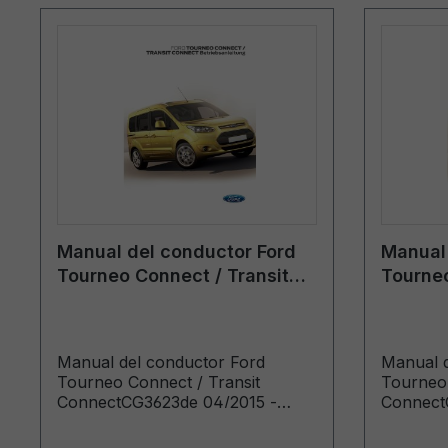
Manual del conductor Ford
Manual 
Tourneo Connect / Transit
Tourneo
Connect CG3623de 04/2015
Connec
- alemán
- alem
Manual del conductor Ford
Manual d
Tourneo Connect / Transit
Tourneo 
ConnectCG3623de 04/2015 -
Connect
alemánKundenliteratur (gebaut ab
alemánKu
04.05.2015 gebaut bis 21.02.2016)
20.06.20