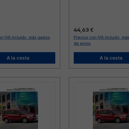
ormal:
Precio normal:
44,63 €
n IVA incluido, más gastos
Precios con IVA incluido, má
de envío
A la cesta
A la cesta