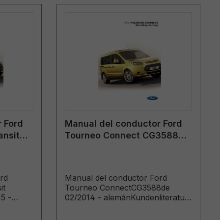
 Ford
Manual del conductor Ford
ansit
Tourneo Connect CG3588de
2/2015
02/2014 - alemán
rd
Manual del conductor Ford
it
Tourneo ConnectCG3588de
5 -
02/2014 - alemánKundenliteratur
gebaut ab
(gebaut ab 10.03.2014 gebaut bis
06.2016)
21.04.2014)