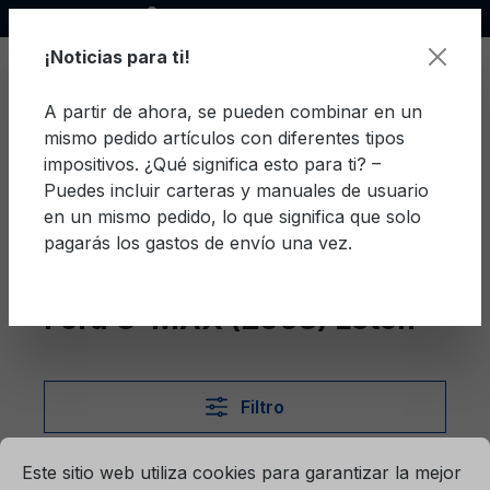
Socio oficial de Ford
enido principal
¡Noticias para ti!
A partir de ahora, se pueden combinar en un
mismo pedido artículos con diferentes tipos
El c
impositivos. ¿Qué significa esto para ti? –
Puedes incluir carteras y manuales de usuario
en un mismo pedido, lo que significa que solo
pagarás los gastos de envío una vez.
Letón
C-MAX (2003)
Ford C-MAX (2003) Letón
Filtro
mación...
Ajustes previos para cookies
Este sitio web utiliza cookies para garantizar la mejor