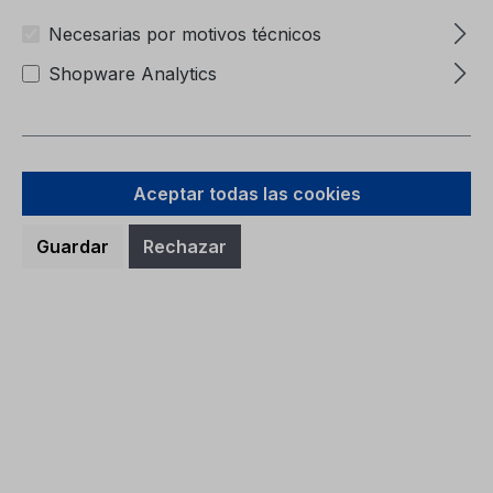
Carpeta (sin contenido)6M51-7057-BA
Necesarias por motivos técnicos
Shopware Analytics
Aceptar todas las cookies
Precio normal:
9,38 €
Precios con IVA incluido, más gastos de envío
Guardar
Rechazar
A la cesta