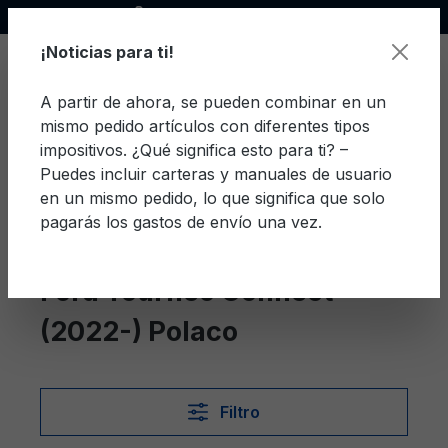
Socio oficial de Ford
enido principal
¡Noticias para ti!
A partir de ahora, se pueden combinar en un
mismo pedido artículos con diferentes tipos
El c
impositivos. ¿Qué significa esto para ti? –
Puedes incluir carteras y manuales de usuario
en un mismo pedido, lo que significa que solo
pagarás los gastos de envío una vez.
Polaco
Tourneo Connect (2022-)
Ford Tourneo Connect
(2022-) Polaco
Filtro