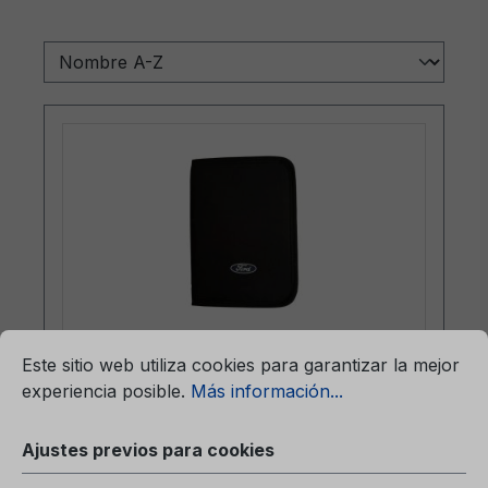
mación...
Ajustes previos para cookies
Este sitio web utiliza cookies para garantizar la mejor
Carpeta (sin contenido) 6M51-7057-
experiencia posible.
Más información...
BA
Ajustes previos para cookies