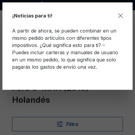
Socio oficial de Ford
enido principal
¡Noticias para ti!
A partir de ahora, se pueden combinar en un
mismo pedido artículos con diferentes tipos
El c
impositivos. ¿Qué significa esto para ti? –
Puedes incluir carteras y manuales de usuario
en un mismo pedido, lo que significa que solo
pagarás los gastos de envío una vez.
Holandés
C-MAX (2010)
Ford C-MAX (2010)
Holandés
Filtro