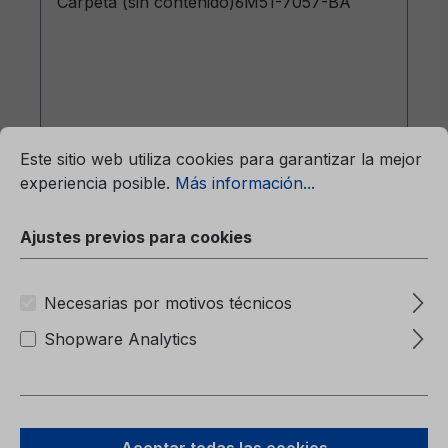
Carpeta (sin contenido)6M51-7057-BA
mación...
Ajustes previos para cookies
Este sitio web utiliza cookies para garantizar la mejor
experiencia posible.
Más información...
Precio normal:
9,38 €
Precios con IVA incluido, más gastos de envío
Ajustes previos para cookies
A la cesta
Necesarias por motivos técnicos
Shopware Analytics