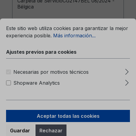
Carpeta de ServicioCG2147BEL 06/2024 -
Bélgica
mación...
Ajustes previos para cookies
Este sitio web utiliza cookies para garantizar la mejor
experiencia posible.
Más información...
Ajustes previos para cookies
Precio normal:
7,46 €
Precios con IVA incluido, más gastos de envío
Necesarias por motivos técnicos
A la cesta
Shopware Analytics
Aceptar todas las cookies
Guardar
Rechazar