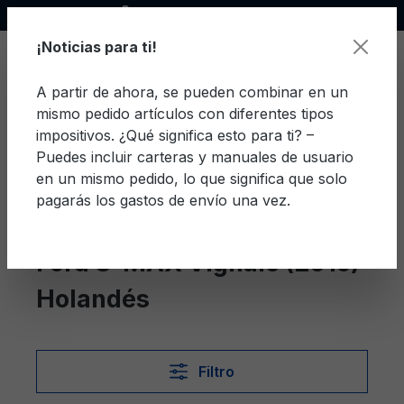
Socio oficial de Ford
enido principal
¡Noticias para ti!
A partir de ahora, se pueden combinar en un
mismo pedido artículos con diferentes tipos
El c
impositivos. ¿Qué significa esto para ti? –
Puedes incluir carteras y manuales de usuario
en un mismo pedido, lo que significa que solo
pagarás los gastos de envío una vez.
Holandés
S-MAX Vignale (2016)
Ford S-MAX Vignale (2016)
Holandés
Filtro