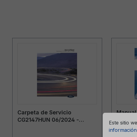
ntizar la mejor experiencia posible.
Más información...
Carpeta de Servicio
Manual 
Ajustes previ
CG2147HUN 06/2024 -
Ka CG1
Este sitio w
Hungría
húngar
información.