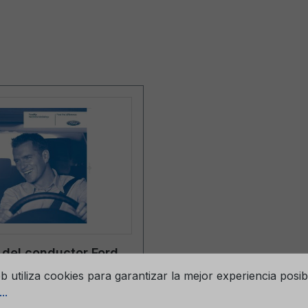
del conductor Ford
os para cookies
388hu 12/2006 -
eb utiliza cookies para garantizar la mejor experiencia posib
o
..