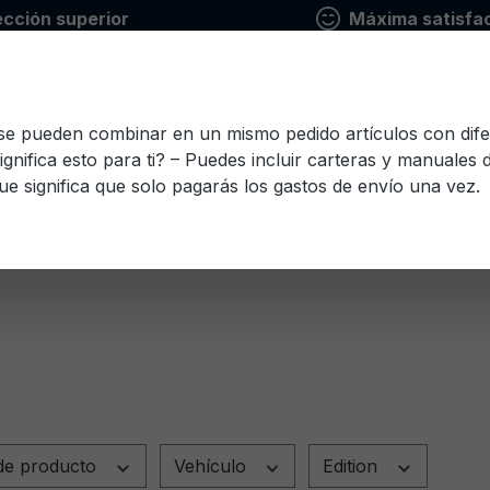
ección superior
Máxima satisfac
 se pueden combinar en un mismo pedido artículos con dife
ignifica esto para ti? – Puedes incluir carteras y manuales
ue significa que solo pagarás los gastos de envío una vez.
io
Finlandés
Francés
Griego
Italiano
Le
Esloveno
Español
Checo
Turco
Húnga
o
de producto
Vehículo
Edition