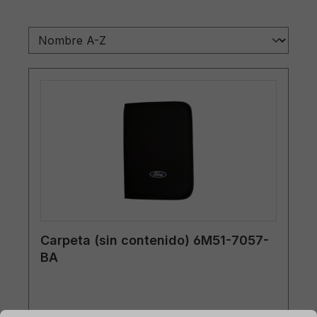
Carpeta (sin contenido) 6M51-7057-
BA
mación...
Ajustes previos para cookies