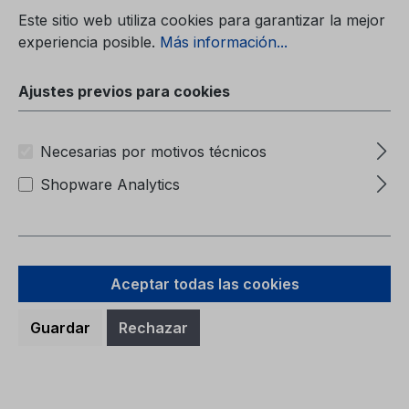
Carpeta (sin contenido)6M51-7057-BA
Este sitio web utiliza cookies para garantizar la mejor
experiencia posible.
Más información...
Ajustes previos para cookies
Necesarias por motivos técnicos
Precio normal:
9,38 €
Shopware Analytics
Precios con IVA incluido, más gastos de envío
A la cesta
Aceptar todas las cookies
Guardar
Rechazar