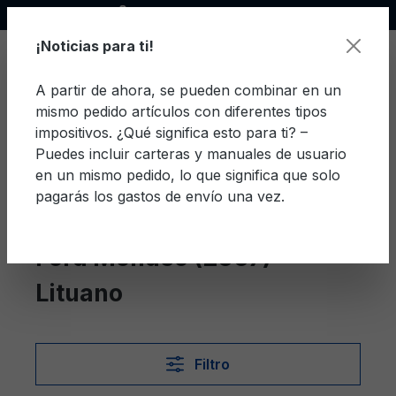
Socio oficial de Ford
enido principal
¡Noticias para ti!
A partir de ahora, se pueden combinar en un
mismo pedido artículos con diferentes tipos
El c
impositivos. ¿Qué significa esto para ti? –
Puedes incluir carteras y manuales de usuario
en un mismo pedido, lo que significa que solo
pagarás los gastos de envío una vez.
Lituano
Mondeo (2007)
Ford Mondeo (2007)
Lituano
Filtro