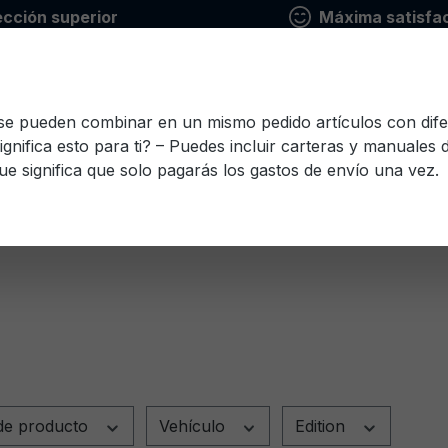
ección superior
Máxima satisfac
 se pueden combinar en un mismo pedido artículos con dife
ignifica esto para ti? – Puedes incluir carteras y manuales
ue significa que solo pagarás los gastos de envío una vez.
io
Finlandés
Francés
Griego
Italiano
Le
Esloveno
Español
Checo
Turco
Húnga
de producto
Vehículo
Edition