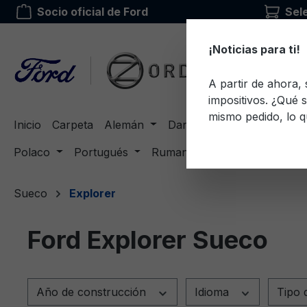
Socio oficial de Ford
Sel
 búsqueda
Saltar a la navegación principal
¡Noticias para ti!
A partir de ahora,
impositivos. ¿Qué s
mismo pedido, lo q
Inicio
Carpeta
Alemán
Danés
Inglés
Eston
Polaco
Portugués
Rumano
Ruso
Sueco
Sueco
Explorer
Ford Explorer Sueco
Año de construcción
Idioma
Tipo 