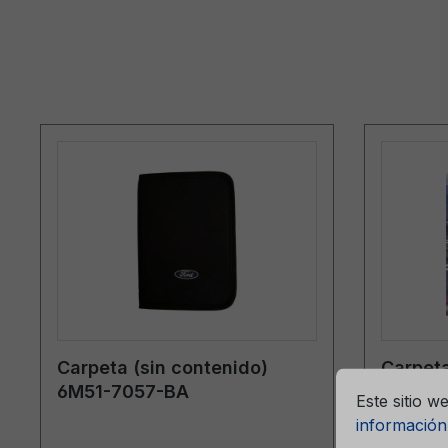
ntizar la mejor experiencia posible.
Más información...
Carpeta (sin contenido)
Carpeta
Ajustes previ
6M51-7057-BA
CG2147
Este sitio w
Suecia
información.