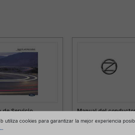
 de Servicio
Manual del conductor
os para cookies
SWE 06/2024 -
Explorer CG3968sv 0
eb utiliza cookies para garantizar la mejor experiencia posib
- sueco
..