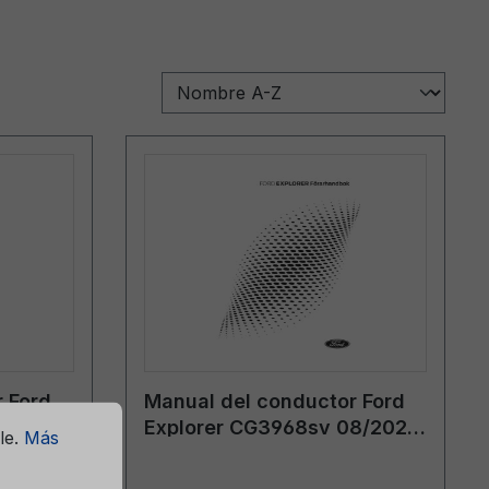
 Ford
Manual del conductor Ford
3/2026
Explorer CG3968sv 08/2024
le.
Más
- sueco