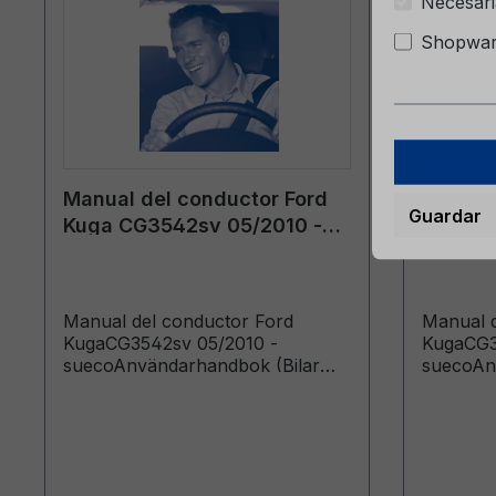
Necesari
Shopware
Manual del conductor Ford
Manual 
Guardar
Kuga CG3542sv 05/2010 -
Kuga C
sueco
sueco
Manual del conductor Ford
Manual d
KugaCG3542sv 05/2010 -
KugaCG3
suecoAnvändarhandbok (Bilar
suecoAn
tillverkade från: 2010-05-10 Bilar
tillverka
tillverkade fram till: 2011-08-28)