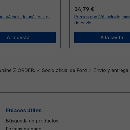
ormal:
Precio normal:
34,79 €
n IVA incluido, más gastos
Precios con IVA incluido, má
de envío
A la cesta
A la cesta
nline Z-ORDER. ✓ Socio oficial de Ford ✓ Envío y entrega
Enlaces útiles
Búsqueda de productos
Formas de pago