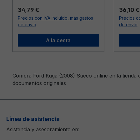
Precio normal:
Precio n
34,79 €
36,10 €
Precios con IVA incluido, más gastos
Precios co
de envío
de envío
A la cesta
Compra Ford Kuga (2008) Sueco online en la tienda o
documentos originales
Línea de asistencia
Asistencia y asesoramiento en: