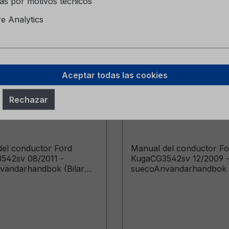
as por motivos técnicos
 Analytics
Aceptar todas las cookies
del conductor Ford
Manual del conductor
Rechazar
G3542sv 08/2011 -
Kuga CG3542sv 12/2
sueco
el conductor Ford
Manual del conductor Fo
542sv 08/2011 -
KugaCG3542sv 12/2009 
vändarhandbok (Bilar
suecoAnvändarhandbok (
de från: 2011-08-29)
tillverkade från: 2009-03-
tillverkade fram till: 201