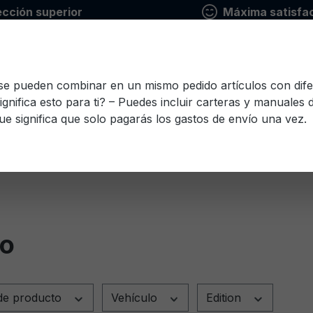
ección superior
Máxima satisfac
 se pueden combinar en un mismo pedido artículos con dife
ignifica esto para ti? – Puedes incluir carteras y manuales
ue significa que solo pagarás los gastos de envío una vez.
io
Finlandés
Francés
Griego
Italiano
Le
Esloveno
Español
Checo
Turco
Húnga
co
de producto
Vehículo
Edition