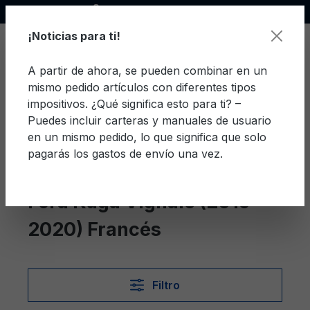
Socio oficial de Ford
enido principal
¡Noticias para ti!
A partir de ahora, se pueden combinar en un
mismo pedido artículos con diferentes tipos
El c
impositivos. ¿Qué significa esto para ti? –
Puedes incluir carteras y manuales de usuario
en un mismo pedido, lo que significa que solo
pagarás los gastos de envío una vez.
Francés
Kuga Vignale (2016-2020)
Ford Kuga Vignale (2016-
2020) Francés
Filtro