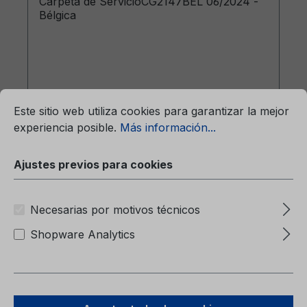
Carpeta de ServicioCG2147BEL 06/2024 -
Bélgica
mación...
Ajustes previos para cookies
Este sitio web utiliza cookies para garantizar la mejor
experiencia posible.
Más información...
Precio normal:
7,46 €
Precios con IVA incluido, más gastos de envío
Ajustes previos para cookies
A la cesta
Necesarias por motivos técnicos
Shopware Analytics