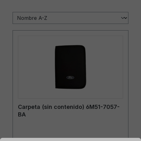
Carpeta (sin contenido) 6M51-7057-
BA
mación...
Ajustes previos para cookies