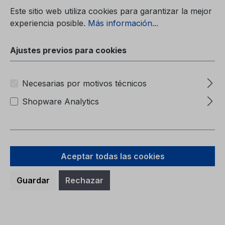
Carpeta (sin contenido)6M51-7057-BA
Este sitio web utiliza cookies para garantizar la mejor
experiencia posible.
Más información...
Ajustes previos para cookies
Necesarias por motivos técnicos
Precio normal:
9,38 €
Shopware Analytics
Precios con IVA incluido, más gastos de envío
A la cesta
Aceptar todas las cookies
Guardar
Rechazar