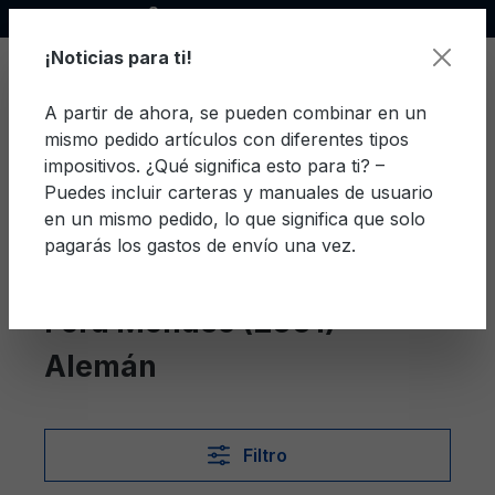
Socio oficial de Ford
enido principal
¡Noticias para ti!
A partir de ahora, se pueden combinar en un
mismo pedido artículos con diferentes tipos
El c
impositivos. ¿Qué significa esto para ti? –
Puedes incluir carteras y manuales de usuario
en un mismo pedido, lo que significa que solo
pagarás los gastos de envío una vez.
Alemán
Mondeo (2001)
Ford Mondeo (2001)
Alemán
Filtro