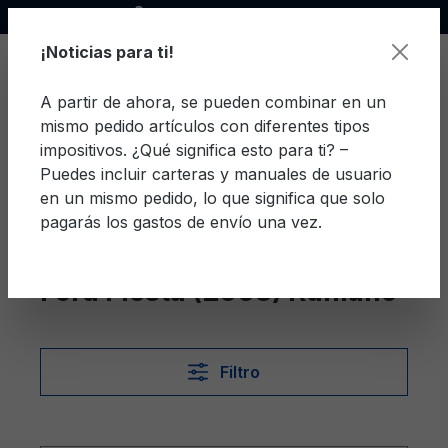
Socio oficial de Ford
enido principal
¡Noticias para ti!
A partir de ahora, se pueden combinar en un
mismo pedido artículos con diferentes tipos
El c
impositivos. ¿Qué significa esto para ti? –
Puedes incluir carteras y manuales de usuario
en un mismo pedido, lo que significa que solo
pagarás los gastos de envío una vez.
Rumano
Fiesta (2008)
Ford Fiesta (2008) Rumano
Filtro