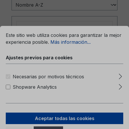
mación...
Ajustes previos para cookies
Este sitio web utiliza cookies para garantizar la mejor
experiencia posible.
Más información...
Ajustes previos para cookies
Necesarias por motivos técnicos
Carpeta (sin contenido) 6M51-7057-
Shopware Analytics
BA
Carpeta (sin contenido)6M51-7057-BA
Aceptar todas las cookies