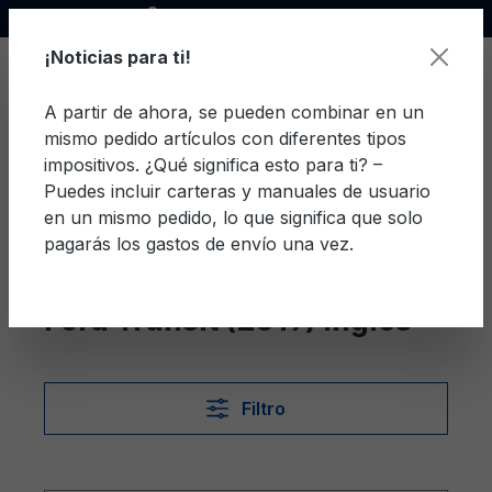
Socio oficial de Ford
enido principal
¡Noticias para ti!
A partir de ahora, se pueden combinar en un
mismo pedido artículos con diferentes tipos
El c
impositivos. ¿Qué significa esto para ti? –
Puedes incluir carteras y manuales de usuario
en un mismo pedido, lo que significa que solo
pagarás los gastos de envío una vez.
Inglés
Transit (2019)
Ford Transit (2019) Inglés
Filtro