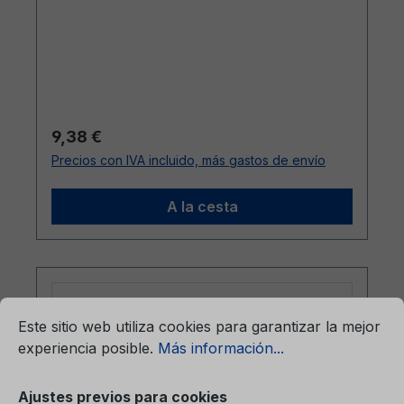
Precio normal:
9,38 €
Precios con IVA incluido, más gastos de envío
A la cesta
mación...
Ajustes previos para cookies
Este sitio web utiliza cookies para garantizar la mejor
experiencia posible.
Más información...
Ajustes previos para cookies