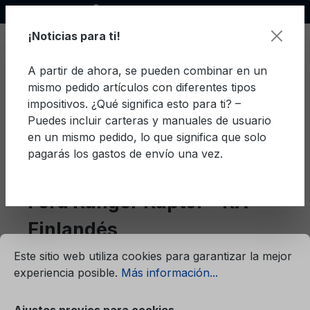
Socio oficial de Ford
enido principal
¡Noticias para ti!
A partir de ahora, se pueden combinar en un
mismo pedido artículos con diferentes tipos
El c
impositivos. ¿Qué significa esto para ti? –
Puedes incluir carteras y manuales de usuario
en un mismo pedido, lo que significa que solo
pagarás los gastos de envío una vez.
Finlandés
Ranger Raptor - RA
Ford Ranger Raptor - RA
Finlandés
mación...
Ajustes previos para cookies
Este sitio web utiliza cookies para garantizar la mejor
experiencia posible.
Más información...
Filtro
Ajustes previos para cookies