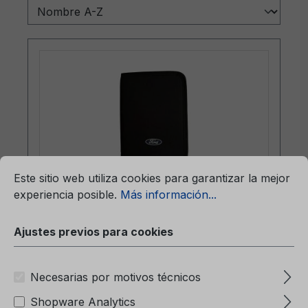
mación...
Ajustes previos para cookies
Este sitio web utiliza cookies para garantizar la mejor
experiencia posible.
Más información...
Carpeta (sin contenido) 6M51-7057-
BA
Ajustes previos para cookies
Necesarias por motivos técnicos
Carpeta (sin contenido)6M51-7057-BA
Shopware Analytics