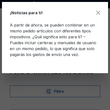
Socio oficial de Ford
enido principal
¡Noticias para ti!
A partir de ahora, se pueden combinar en un
mismo pedido artículos con diferentes tipos
El c
impositivos. ¿Qué significa esto para ti? –
Puedes incluir carteras y manuales de usuario
en un mismo pedido, lo que significa que solo
pagarás los gastos de envío una vez.
Danés
S-MAX (2015)
Ford S-MAX (2015) Danés
Filtro