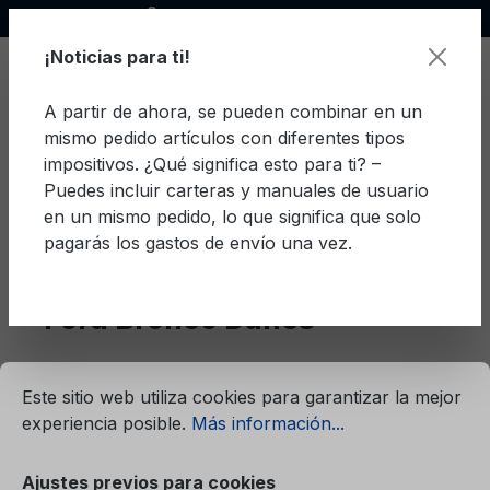
Socio oficial de Ford
enido principal
¡Noticias para ti!
A partir de ahora, se pueden combinar en un
mismo pedido artículos con diferentes tipos
El c
impositivos. ¿Qué significa esto para ti? –
Puedes incluir carteras y manuales de usuario
en un mismo pedido, lo que significa que solo
pagarás los gastos de envío una vez.
Danés
Bronco
Ford Bronco Danés
mación...
Ajustes previos para cookies
Este sitio web utiliza cookies para garantizar la mejor
Filtro
experiencia posible.
Más información...
Ajustes previos para cookies