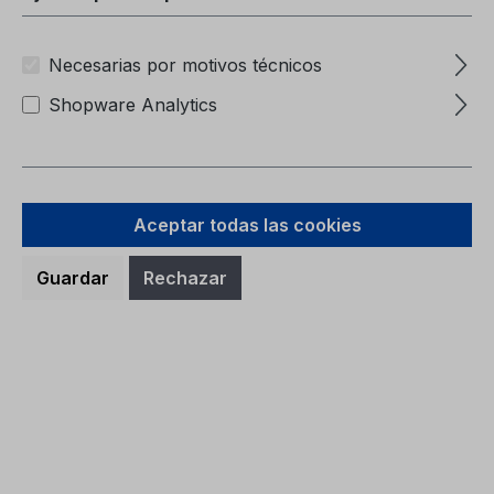
Necesarias por motivos técnicos
Shopware Analytics
Aceptar todas las cookies
Guardar
Rechazar
Carpeta de Servicio CG2147DNK
06/2024 - Dinamarca
Carpeta de ServicioCG2147DNK 06/2024 -
Dinamarca