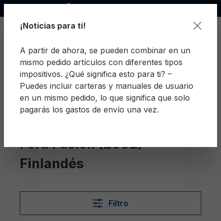
Socio oficial de Ford
enido principal
¡Noticias para ti!
A partir de ahora, se pueden combinar en un
mismo pedido artículos con diferentes tipos
El c
impositivos. ¿Qué significa esto para ti? –
Puedes incluir carteras y manuales de usuario
en un mismo pedido, lo que significa que solo
pagarás los gastos de envío una vez.
Finlandés
Fusion (2002)
Ford Fusion (2002)
Finlandés
Filtro