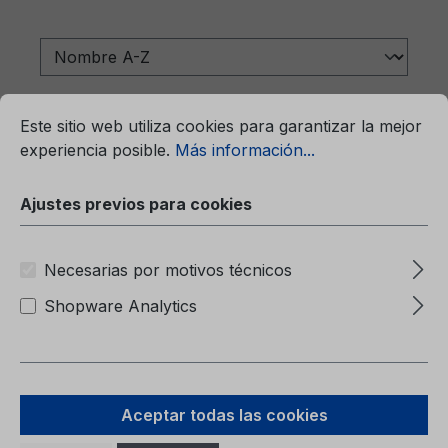
mación...
Ajustes previos para cookies
Este sitio web utiliza cookies para garantizar la mejor
experiencia posible.
Más información...
Ajustes previos para cookies
Necesarias por motivos técnicos
Shopware Analytics
Carpeta (sin contenido) 6M51-7057-
BA
Aceptar todas las cookies