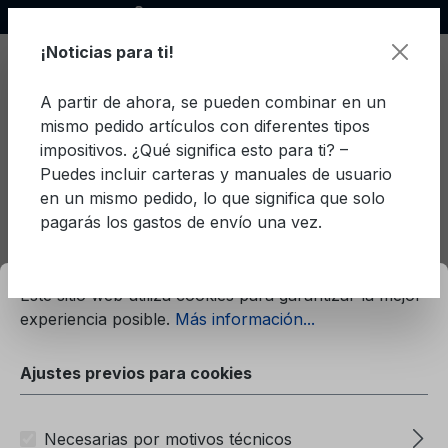
Socio oficial de Ford
enido principal
¡Noticias para ti!
A partir de ahora, se pueden combinar en un
mismo pedido artículos con diferentes tipos
El c
impositivos. ¿Qué significa esto para ti? –
Puedes incluir carteras y manuales de usuario
en un mismo pedido, lo que significa que solo
pagarás los gastos de envío una vez.
Letón
Ka (1997)
mación...
Ajustes previos para cookies
Ford Ka (1997) Letón
Este sitio web utiliza cookies para garantizar la mejor
experiencia posible.
Más información...
Filtro
Ajustes previos para cookies
Necesarias por motivos técnicos