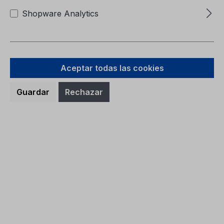
Shopware Analytics
Aceptar todas las cookies
Guardar
Rechazar
Carpeta de Servicio CG2147LVA
06/2024 - Letonia
Carpeta de ServicioCG2147LVA 06/2024 -
Letonia