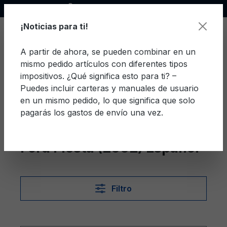
Socio oficial de Ford
enido principal
¡Noticias para ti!
A partir de ahora, se pueden combinar en un
mismo pedido artículos con diferentes tipos
El c
impositivos. ¿Qué significa esto para ti? –
Puedes incluir carteras y manuales de usuario
en un mismo pedido, lo que significa que solo
pagarás los gastos de envío una vez.
Español
Fiesta (2002)
Ford Fiesta (2002) Español
Filtro