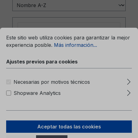
mación...
Ajustes previos para cookies
Este sitio web utiliza cookies para garantizar la mejor
experiencia posible.
Más información...
Ajustes previos para cookies
Necesarias por motivos técnicos
Carpeta (sin contenido) 6M51-7057-
Shopware Analytics
BA
Carpeta (sin contenido)6M51-7057-BA
Aceptar todas las cookies