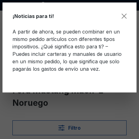
Socio oficial de Ford
enido principal
¡Noticias para ti!
A partir de ahora, se pueden combinar en un
mismo pedido artículos con diferentes tipos
El c
impositivos. ¿Qué significa esto para ti? –
Puedes incluir carteras y manuales de usuario
en un mismo pedido, lo que significa que solo
pagarás los gastos de envío una vez.
Noruego
Mustang Mach-E
Ford Mustang Mach-E
Noruego
Filtro