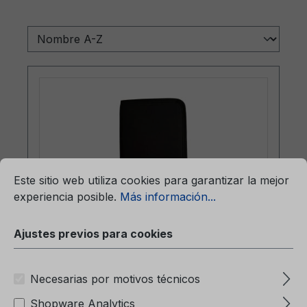
mación...
Ajustes previos para cookies
Este sitio web utiliza cookies para garantizar la mejor
experiencia posible.
Más información...
Carpeta (sin contenido) 6M51-7057-
Ajustes previos para cookies
BA
Necesarias por motivos técnicos
Shopware Analytics