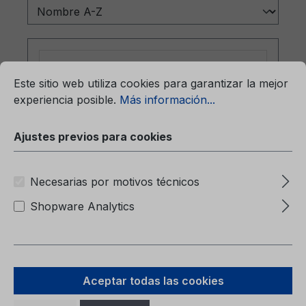
mación...
Ajustes previos para cookies
Este sitio web utiliza cookies para garantizar la mejor
experiencia posible.
Más información...
Ajustes previos para cookies
Necesarias por motivos técnicos
Carpeta (sin contenido) 6M51-7057-
Shopware Analytics
BA
Carpeta (sin contenido)6M51-7057-BA
Aceptar todas las cookies