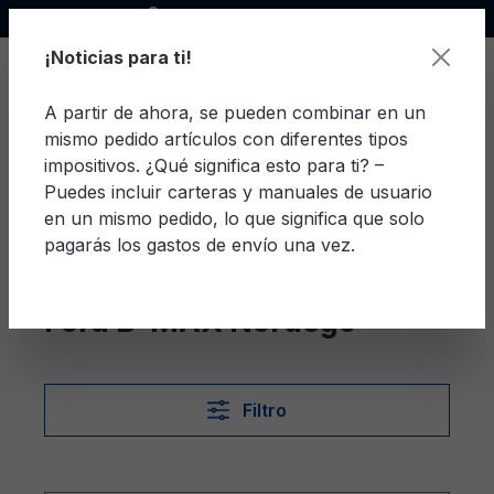
Socio oficial de Ford
enido principal
¡Noticias para ti!
A partir de ahora, se pueden combinar en un
mismo pedido artículos con diferentes tipos
El c
impositivos. ¿Qué significa esto para ti? –
Puedes incluir carteras y manuales de usuario
en un mismo pedido, lo que significa que solo
pagarás los gastos de envío una vez.
Noruego
B-MAX
Ford B-MAX Noruego
Filtro