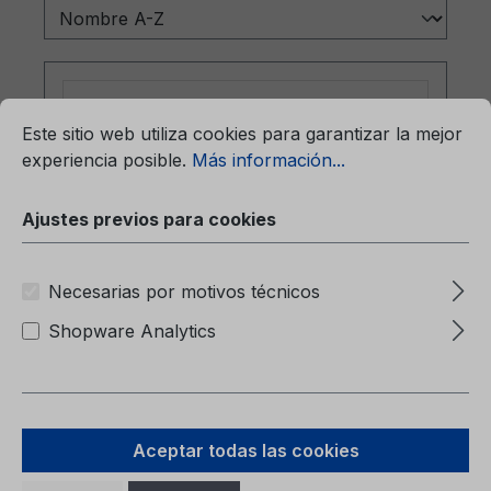
mación...
Ajustes previos para cookies
Este sitio web utiliza cookies para garantizar la mejor
experiencia posible.
Más información...
Ajustes previos para cookies
Necesarias por motivos técnicos
Carpeta (sin contenido) 6M51-7057-
Shopware Analytics
BA
Carpeta (sin contenido)6M51-7057-BA
Aceptar todas las cookies