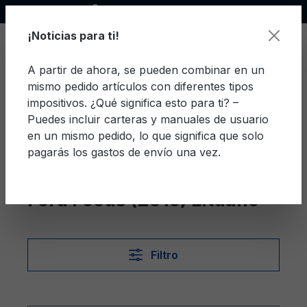
Socio oficial de Ford
enido principal
¡Noticias para ti!
A partir de ahora, se pueden combinar en un
mismo pedido artículos con diferentes tipos
El c
impositivos. ¿Qué significa esto para ti? –
Puedes incluir carteras y manuales de usuario
en un mismo pedido, lo que significa que solo
pagarás los gastos de envío una vez.
Lituano
Focus (2015)
Ford Focus (2015) Lituano
Filtro