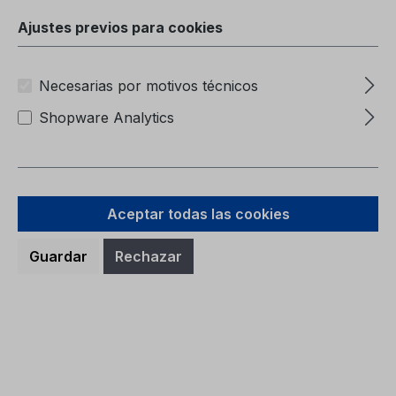
Carpeta (sin contenido)6M51-7057-BA
Ajustes previos para cookies
Necesarias por motivos técnicos
Shopware Analytics
Precio normal:
9,38 €
Precios con IVA incluido, más gastos de envío
Aceptar todas las cookies
A la cesta
Guardar
Rechazar