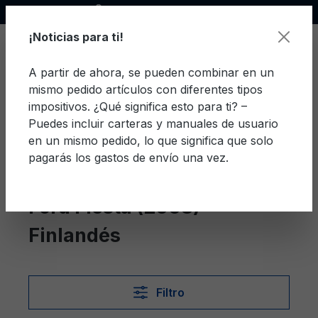
Socio oficial de Ford
enido principal
¡Noticias para ti!
A partir de ahora, se pueden combinar en un
mismo pedido artículos con diferentes tipos
El c
impositivos. ¿Qué significa esto para ti? –
Puedes incluir carteras y manuales de usuario
en un mismo pedido, lo que significa que solo
pagarás los gastos de envío una vez.
Finlandés
Fiesta (2008)
Ford Fiesta (2008)
Finlandés
Filtro