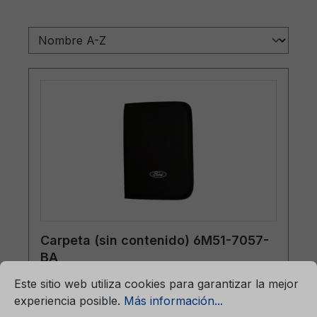
Carpeta (sin contenido) 6M51-7057-
BA
mación...
Ajustes previos para cookies
Este sitio web utiliza cookies para garantizar la mejor
experiencia posible.
Más información...