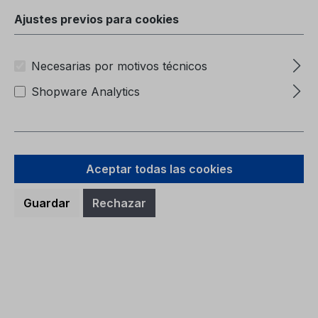
Ajustes previos para cookies
Necesarias por motivos técnicos
Shopware Analytics
Precio normal:
9,38 €
Precios con IVA incluido, más gastos de envío
A la cesta
Aceptar todas las cookies
Guardar
Rechazar