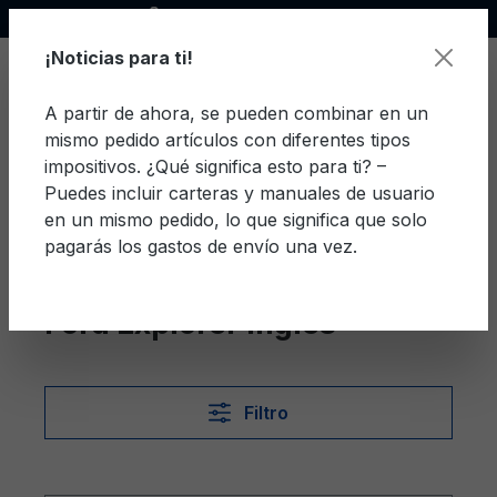
Socio oficial de Ford
enido principal
¡Noticias para ti!
A partir de ahora, se pueden combinar en un
mismo pedido artículos con diferentes tipos
El c
impositivos. ¿Qué significa esto para ti? –
Puedes incluir carteras y manuales de usuario
en un mismo pedido, lo que significa que solo
pagarás los gastos de envío una vez.
Inglés
Explorer
Ford Explorer Inglés
Filtro