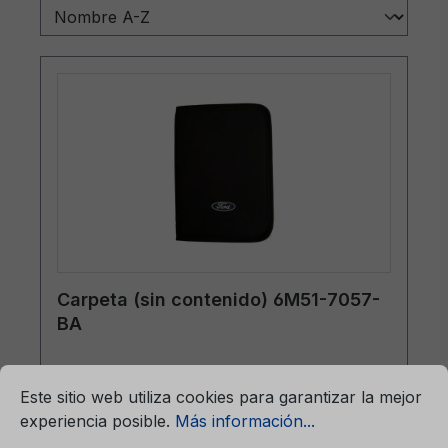
Carpeta (sin contenido) 6M51-7057-
BA
mación...
Ajustes previos para cookies
Este sitio web utiliza cookies para garantizar la mejor
Carpeta (sin contenido)6M51-7057-BA
experiencia posible.
Más información...