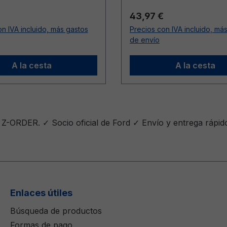
ormal:
Precio normal:
43,97 €
n IVA incluido, más gastos
Precios con IVA incluido, má
de envío
A la cesta
A la cesta
 Z-ORDER. ✓ Socio oficial de Ford ✓ Envío y entrega rápi
Enlaces útiles
Búsqueda de productos
Formas de pago