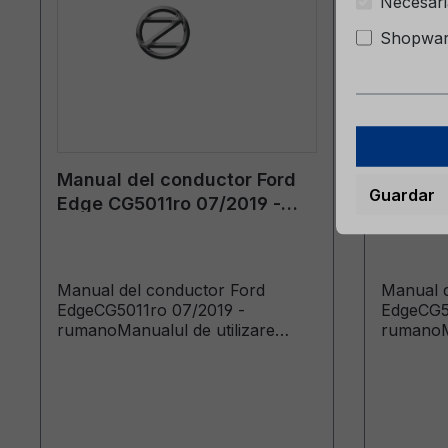
Necesari
Shopware
Manual del conductor Ford
Manual 
Guardar
Edge CG5011ro 07/2019 -
Edge C
rumano
rumano
Manual del conductor Ford
Manual d
EdgeCG5011ro 07/2019 -
EdgeCG5
rumanoManualul de utilizare
rumanoMa
(Vehicule produse de la data de:
(Vehicul
02.09.2019)
03.10.20