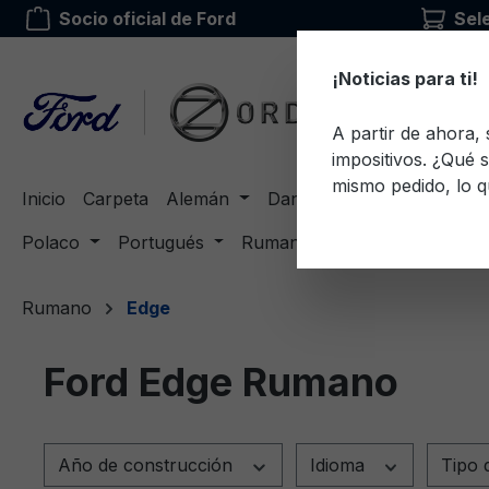
Socio oficial de Ford
Sel
 búsqueda
Saltar a la navegación principal
¡Noticias para ti!
A partir de ahora,
impositivos. ¿Qué s
mismo pedido, lo q
Inicio
Carpeta
Alemán
Danés
Inglés
Eston
Polaco
Portugués
Rumano
Ruso
Sueco
Rumano
Edge
Ford Edge Rumano
Año de construcción
Idioma
Tipo 