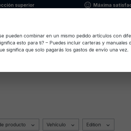
ección superior
Máxima satisfac
 se pueden combinar en un mismo pedido artículos con dife
ignifica esto para ti? – Puedes incluir carteras y manuales
ue significa que solo pagarás los gastos de envío una vez.
io
Finlandés
Francés
Griego
Italiano
Le
Esloveno
Español
Checo
Turco
Húnga
de producto
Vehículo
Edition