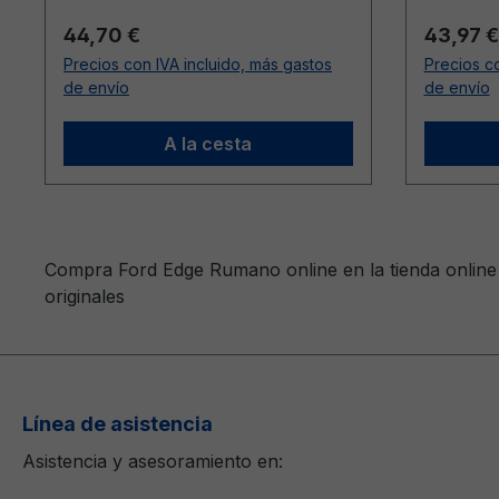
Precio normal:
Precio n
44,70 €
43,97 €
Precios con IVA incluido, más gastos
Precios co
de envío
de envío
A la cesta
Compra Ford Edge Rumano online en la tienda online
originales
Línea de asistencia
Asistencia y asesoramiento en: