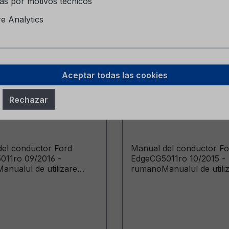
as por motivos técnicos
 Analytics
Aceptar todas las cookies
del conductor Ford
Manual del conductor
Rechazar
G5011ro 09/2016 -
Edge CG5011ro 10/20
rumano
el conductor Ford
Manual del conductor Fo
011ro 09/2016 -
EdgeCG5011ro 10/2015 -
nualul de utilizare
rumanoManualul de utili
e produse de la data de:
(Vehicule produse de la d
16)
02.11.2015)