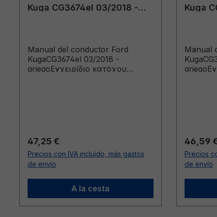
Kuga CG3674el 03/2018 -
Kuga C
griego
griego
Manual del conductor Ford
Manual d
KugaCG3674el 03/2018 -
KugaCG3
griegoΕγχειρίδιο κατόχου
griegoΕ
(Οχήματα κατασκευής από:
(Οχήματ
23/4/2018 Οχήματα κατασκευής
29/8/201
έως: 29/9/2018)
Precio normal:
Precio n
47,25 €
46,59 
Precios con IVA incluido, más gastos
Precios co
de envío
de envío
A la cesta