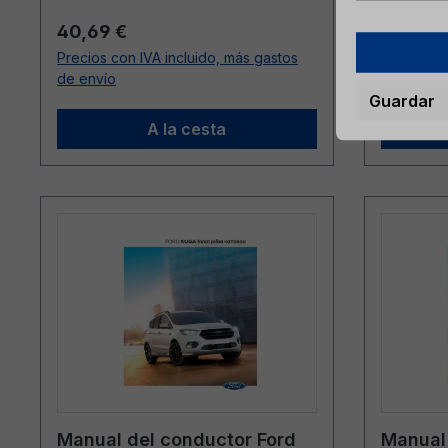
Precio normal:
Precio n
40,69 €
45,94 
Precios con IVA incluido, más gastos
Precios co
de envío
de envío
Guardar
A la cesta
Manual del conductor Ford
Manual 