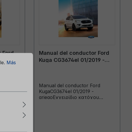
 Ford
Manual del conductor Ford
14 -
Kuga CG3674el 01/2019 -
le.
Más
griego
rd
Manual del conductor Ford
KugaCG3674el 01/2019 -
ου
griegoΕγχειρίδιο κατόχου
από:
(Οχήματα κατασκευής από:
ασκευής
13/3/2019)