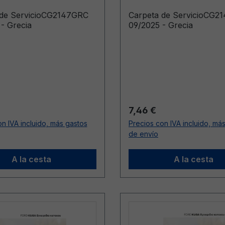
 de ServicioCG2147GRC
Carpeta de ServicioCG2
- Grecia
09/2025 - Grecia
ormal:
Precio normal:
7,46 €
n IVA incluido, más gastos
Precios con IVA incluido, má
de envío
A la cesta
A la cesta