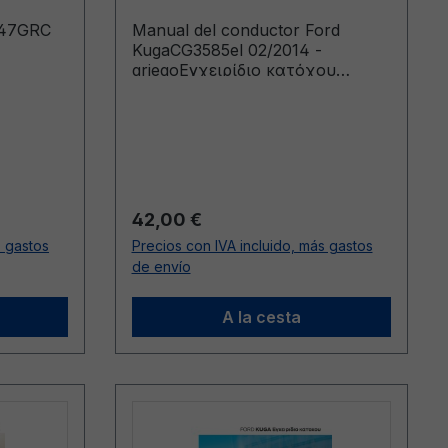
147GRC
Manual del conductor Ford
KugaCG3585el 02/2014 -
griegoΕγχειρίδιο κατόχου
(Οχήματα κατασκευής από:
10/3/2014 Οχήματα κατασκευής
έως: 7/9/2014)
Precio normal:
42,00 €
s gastos
Precios con IVA incluido, más gastos
de envío
A la cesta