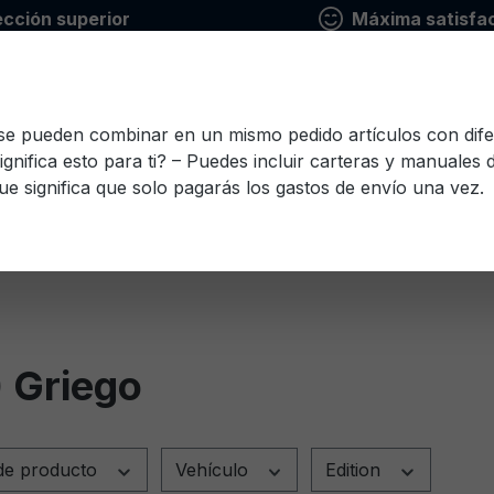
ección superior
Máxima satisfac
 se pueden combinar en un mismo pedido artículos con dife
ignifica esto para ti? – Puedes incluir carteras y manuales
ue significa que solo pagarás los gastos de envío una vez.
io
Finlandés
Francés
Griego
Italiano
Le
Esloveno
Español
Checo
Turco
Húnga
 Griego
de producto
Vehículo
Edition