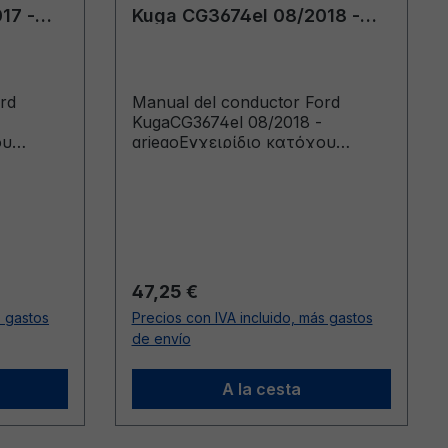
17 -
Kuga CG3674el 08/2018 -
griego
rd
Manual del conductor Ford
KugaCG3674el 08/2018 -
ου
griegoΕγχειρίδιο κατόχου
από:
(Οχήματα κατασκευής από:
ασκευής
30/9/2018 Οχήματα κατασκευής
έως: 12/3/2019)
Precio normal:
47,25 €
s gastos
Precios con IVA incluido, más gastos
de envío
A la cesta