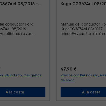
G3674el 08/2016 -
Kuga CG3674el 08/20
griego
el conductor Ford
Manual del conductor Fo
674el 08/2016 -
KugaCG3674el 08/2017 -
γχειρίδιο κατόχου
griegoΕγχειρίδιο κατόχ
α κατασκευής από:
(Οχήματα κατασκευής 
6)
4/9/2017 Οχήματα κατ
έως: 22/4/2018)
ormal:
Precio normal:
€
47,90 €
n IVA incluido, más gastos
Precios con IVA incluido, má
de envío
A la cesta
A la cesta