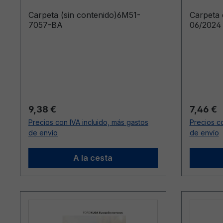
Carpeta (sin contenido)6M51-
Carpeta
7057-BA
06/2024 
Precio normal:
Precio n
9,38 €
7,46 €
Precios con IVA incluido, más gastos
Precios co
de envío
de envío
A la cesta