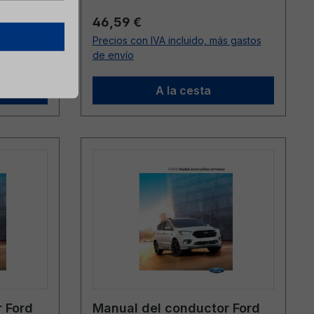
Precio normal:
46,59 €
s gastos
Precios con IVA incluido, más gastos
de envío
A la cesta
 Ford
Manual del conductor Ford