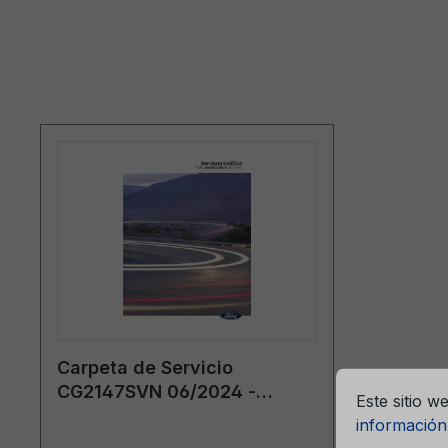
ntizar la mejor experiencia posible.
Más información...
Carpeta de Servicio
Ajustes previ
CG2147SVN 06/2024 -
Este sitio w
Eslovenia
información.