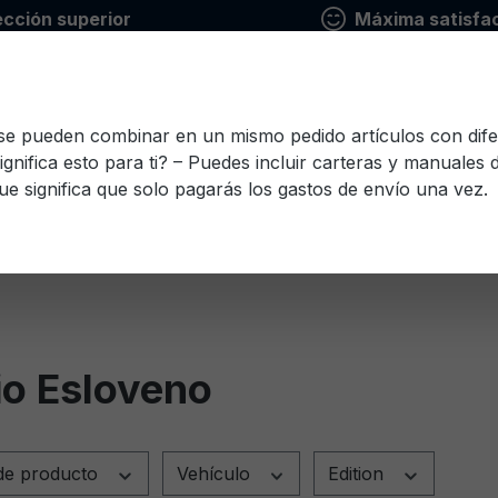
ección superior
Máxima satisfac
 se pueden combinar en un mismo pedido artículos con dife
ignifica esto para ti? – Puedes incluir carteras y manuales
ue significa que solo pagarás los gastos de envío una vez.
io
Finlandés
Francés
Griego
Italiano
Le
Esloveno
Español
Checo
Turco
Húnga
io Esloveno
de producto
Vehículo
Edition