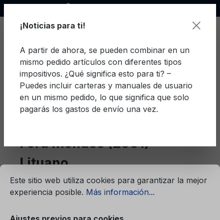
Socio oficial de Ford
enido principal
¡Noticias para ti!
A partir de ahora, se pueden combinar en un
mismo pedido artículos con diferentes tipos
El c
impositivos. ¿Qué significa esto para ti? –
Puedes incluir carteras y manuales de usuario
en un mismo pedido, lo que significa que solo
pagarás los gastos de envío una vez.
Lituano
Mondeo (2001)
Ford Mondeo (2001)
Lituano
mación...
Ajustes previos para cookies
Este sitio web utiliza cookies para garantizar la mejor
experiencia posible.
Más información...
Filtro
Ajustes previos para cookies