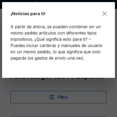
Socio oficial de Ford
enido principal
¡Noticias para ti!
A partir de ahora, se pueden combinar en un
mismo pedido artículos con diferentes tipos
El c
impositivos. ¿Qué significa esto para ti? –
Puedes incluir carteras y manuales de usuario
en un mismo pedido, lo que significa que solo
pagarás los gastos de envío una vez.
Español
Ranger (2011)
Ford Ranger (2011) Español
Filtro