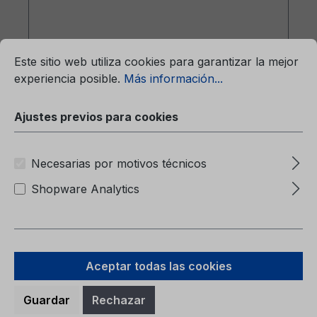
mación...
Ajustes previos para cookies
Este sitio web utiliza cookies para garantizar la mejor
experiencia posible.
Más información...
Precio normal:
9,38 €
Ajustes previos para cookies
Precios con IVA incluido, más gastos de envío
A la cesta
Necesarias por motivos técnicos
Shopware Analytics
Aceptar todas las cookies
Guardar
Rechazar