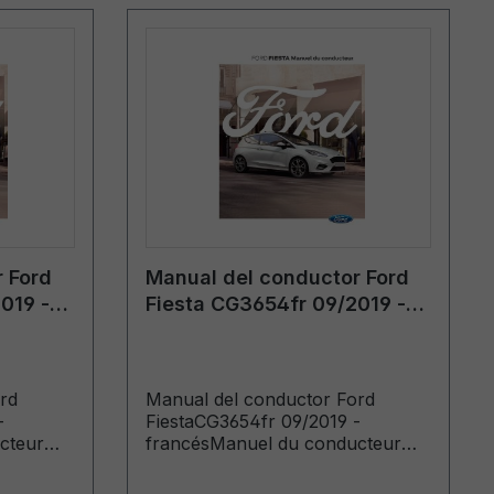
 Ford
Manual del conductor Ford
019 -
Fiesta CG3654fr 09/2019 -
francés
rd
Manual del conductor Ford
-
FiestaCG3654fr 09/2019 -
cteur
francésManuel du conducteur
ir de:
(Véhicules produits à partir de:
duits
06/01/2020 Véhicules produits