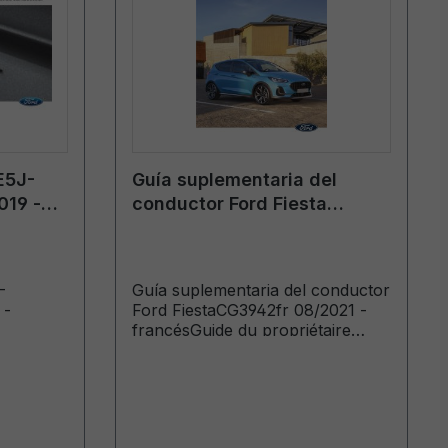
E5J-
Guía suplementaria del
019 -
conductor Ford Fiesta
CG3942fr 08/2021 - francés
-
Guía suplementaria del conductor
 -
Ford FiestaCG3942fr 08/2021 -
francésGuide du propriétaire
complémentaire (Véhicules
produits à partir de: 27/10/2021)