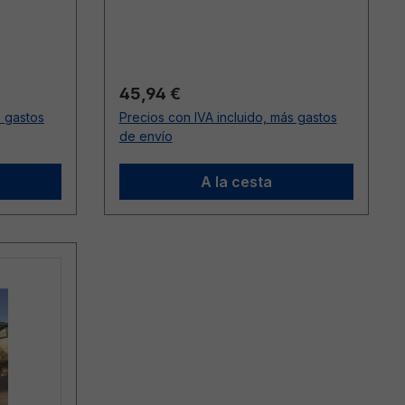
jusqu’au: 19/04/2020)
Precio normal:
45,94 €
s gastos
Precios con IVA incluido, más gastos
de envío
A la cesta