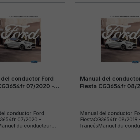
del conductor Ford
Manual del conductor
CG3654fr 07/2020 -
Fiesta CG3654fr 08/2
s
francés
el conductor Ford
Manual del conductor Fo
3654fr 07/2020 -
FiestaCG3654fr 08/2019 
Manuel du conducteur
francésManuel du condu
s produits à partir de:
(Véhicules produits à part
20 Véhicules produits
14/10/2019 Véhicules pro