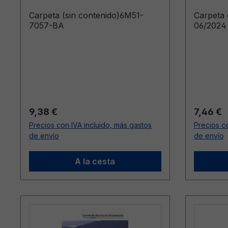
Carpeta (sin contenido)6M51-
Carpeta
7057-BA
06/2024 
Precio normal:
Precio n
9,38 €
7,46 €
Precios con IVA incluido, más gastos
Precios co
de envío
de envío
A la cesta