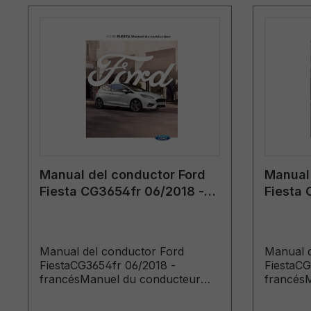
Manual del conductor Ford
Manual 
Fiesta CG3654fr 06/2018 -
Fiesta 
francés
francé
Manual del conductor Ford
Manual d
FiestaCG3654fr 06/2018 -
FiestaCG
francésManuel du conducteur
francés
(Véhicules produits à partir de:
(Véhicule
27/08/2018 Véhicules produits
14/09/20