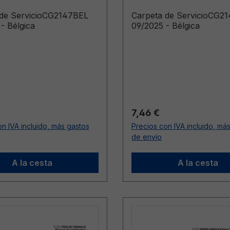
 de ServicioCG2147BEL
Carpeta de ServicioCG2
- Bélgica
09/2025 - Bélgica
ormal:
Precio normal:
7,46 €
n IVA incluido, más gastos
Precios con IVA incluido, má
de envío
A la cesta
A la cesta