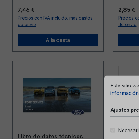
Precio normal:
Precio n
7,46 €
2,85 €
Precios con IVA incluido, más gastos
Precios co
de envío
de envío
A la cesta
ntizar la mejor experiencia posible.
Más información...
Ajustes previ
Este sitio w
información.
Ajustes pre
Necesari
Libro de datos técnicos
Manual 