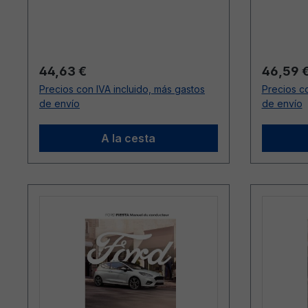
jusqu’au: 27/01/2019)
jusqu’au
Precio normal:
Precio n
44,63 €
46,59 
Precios con IVA incluido, más gastos
Precios co
de envío
de envío
A la cesta