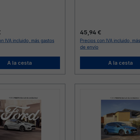
: 14/03/2021)
jusqu’au: 05/01/2020)
ormal:
Precio normal:
€
45,94 €
n IVA incluido, más gastos
Precios con IVA incluido, má
de envío
A la cesta
A la cesta