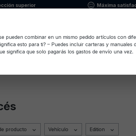
ección superior
Máxima satisfac
 se pueden combinar en un mismo pedido artículos con dife
ignifica esto para ti? – Puedes incluir carteras y manuales
ue significa que solo pagarás los gastos de envío una vez.
io
Finlandés
Francés
Griego
Italiano
Le
Esloveno
Español
Checo
Turco
Húnga
cés
de producto
Vehículo
Edition