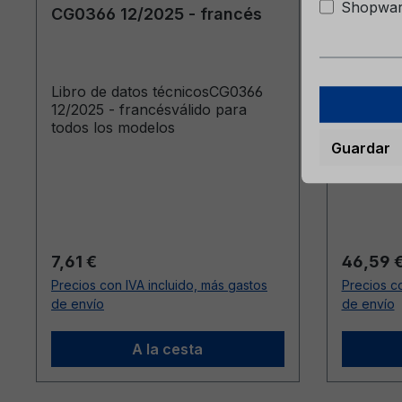
Shopware
CG0366 12/2025 - francés
Fiesta 
francé
Libro de datos técnicosCG0366
Manual d
12/2025 - francésválido para
FiestaCG
todos los modelos
francés
(Véhicule
Guardar
20/04/20
jusqu’au
Precio normal:
Precio n
7,61 €
46,59 
Precios con IVA incluido, más gastos
Precios co
de envío
de envío
A la cesta