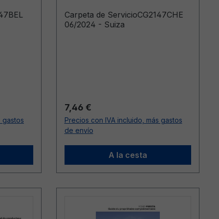
147BEL
Carpeta de ServicioCG2147CHE
06/2024 - Suiza
Precio normal:
7,46 €
s gastos
Precios con IVA incluido, más gastos
de envío
A la cesta