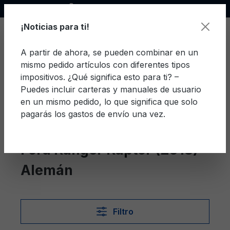
Socio oficial de Ford
enido principal
¡Noticias para ti!
A partir de ahora, se pueden combinar en un
mismo pedido artículos con diferentes tipos
El c
impositivos. ¿Qué significa esto para ti? –
Puedes incluir carteras y manuales de usuario
en un mismo pedido, lo que significa que solo
pagarás los gastos de envío una vez.
Alemán
Ranger Raptor (2018)
Ford Ranger Raptor (2018)
Alemán
Filtro