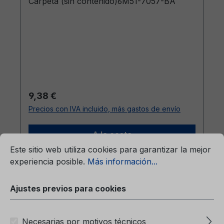
Carpeta (sin contenido)6M51-7057-BA
Precio normal:
9,38 €
Precios con IVA incluido, más gastos de envío
mación...
A la cesta
Ajustes previos para cookies
Este sitio web utiliza cookies para garantizar la mejor
experiencia posible.
Más información...
Ajustes previos para cookies
Necesarias por motivos técnicos