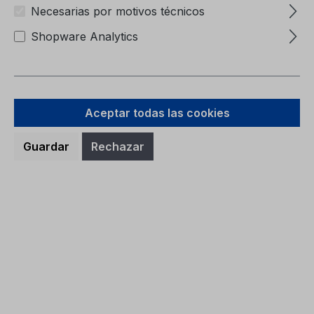
Necesarias por motivos técnicos
Shopware Analytics
Su contraseña
*
Aceptar todas las cookies
He olvidado mi contraseña.
Guardar
Rechazar
Iniciar sesión
¡Soy un cliente nuevo!
Información personal
Tipo de cuenta
*
Tratamiento