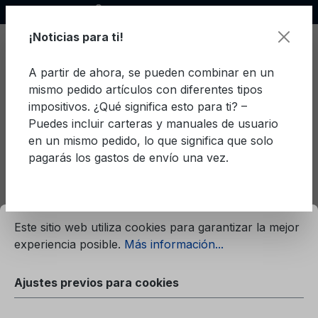
Socio oficial de Ford
enido principal
¡Noticias para ti!
A partir de ahora, se pueden combinar en un
mismo pedido artículos con diferentes tipos
El c
impositivos. ¿Qué significa esto para ti? –
Puedes incluir carteras y manuales de usuario
en un mismo pedido, lo que significa que solo
pagarás los gastos de envío una vez.
Iniciar sesión o crear una
cuenta
mación...
Ajustes previos para cookies
¡Ya soy cliente!
Este sitio web utiliza cookies para garantizar la mejor
experiencia posible.
Más información...
Iniciar sesión con dirección de correo electrónico y
contraseña
Ajustes previos para cookies
Su correo electrónico
*